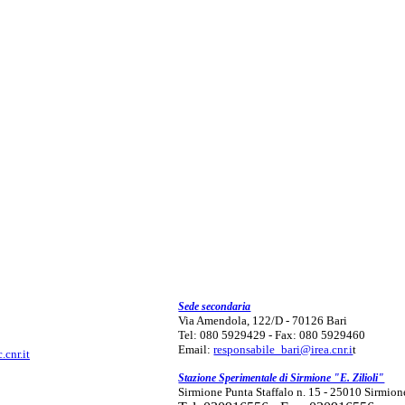
Sede secondaria
Via Amendola, 122/D - 70126 Bari
Tel: 080 5929429 - Fax: 080 5929460
Email:
responsabile_bari@irea.cnr.i
t
.cnr.it
Stazione Sperimentale di Sirmione "E. Zilioli"
Sirmione Punta Staffalo n. 15 - 25010 Sirmion