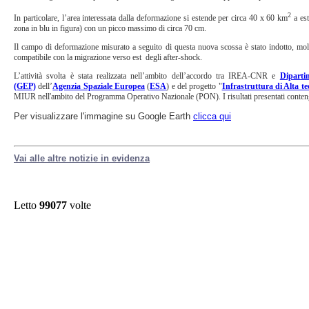
2
In particolare, l’area interessata dalla deformazione si estende per circa 40 x 60 km
a est
zona in blu in figura) con un picco massimo di circa 70 cm.
Il campo di deformazione misurato a seguito di questa nuova scossa è stato indotto, molto
compatibile con la migrazione
verso est
degli after-shock.
L’attività svolta è stata realizzata nell’ambito dell’accordo tra IREA-CNR e
Diparti
(GEP)
dell’
Agenzia Spaziale Europea
(
ESA
) e del progetto "
Infrastruttura di Alta t
MIUR nell'ambito del Programma Operativo Nazionale (PON). I risultati presentati conte
Per visualizzare l'immagine su Google Earth
clicca qui
Vai alle altre notizie in evidenza
Letto
99077
volte