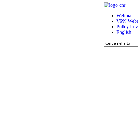
Webmail
VPN Webm
Policy Pri
English