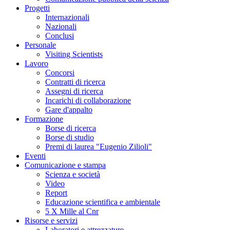
Progetti
Internazionali
Nazionali
Conclusi
Personale
Visiting Scientists
Lavoro
Concorsi
Contratti di ricerca
Assegni di ricerca
Incarichi di collaborazione
Gare d'appalto
Formazione
Borse di ricerca
Borse di studio
Premi di laurea "Eugenio Zilioli"
Eventi
Comunicazione e stampa
Scienza e società
Video
Report
Educazione scientifica e ambientale
5 X Mille al Cnr
Risorse e servizi
Laboratori e attrezzature