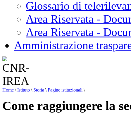
Glossario di telerilev
Area Riservata - Docu
Area Riservata - Doc
Amministrazione traspar
Home
\
Istituto
\
Storia
\
Pagine istituzionali
\
Come raggiungere la se