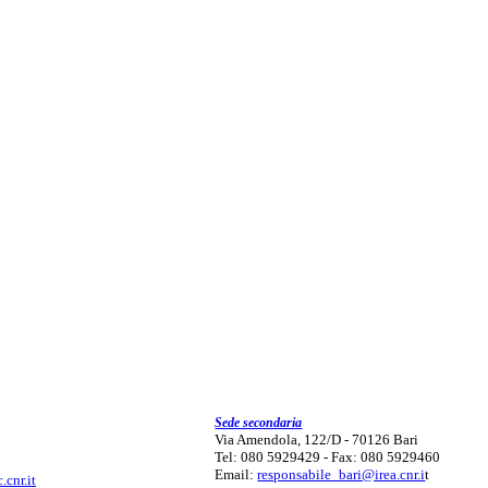
Sede secondaria
Via Amendola, 122/D - 70126 Bari
Tel: 080 5929429 - Fax: 080 5929460
Email:
responsabile_bari@irea.cnr.i
t
.cnr.it