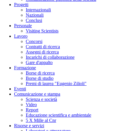
Progetti
Internazionali
Nazionali
Conclusi
Personale
Visiting Scientists
Lavoro
Concorsi
Contratti di ricerca
Assegni di ricerca
Incarichi di collaborazione
Gare d'appalto
Formazione
Borse di ricerca
Borse di studio
Premi di laurea "Eugenio Zilioli"
Eventi
Comunicazione e stampa
Scienza e società
Video
Report
Educazione scientifica e ambientale
5 X Mille al Cnr
Risorse e servizi
Laboratori e attrezzature