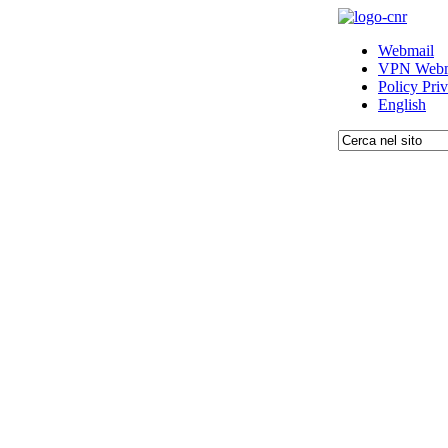
Webmail
VPN Webm
Policy Pri
English