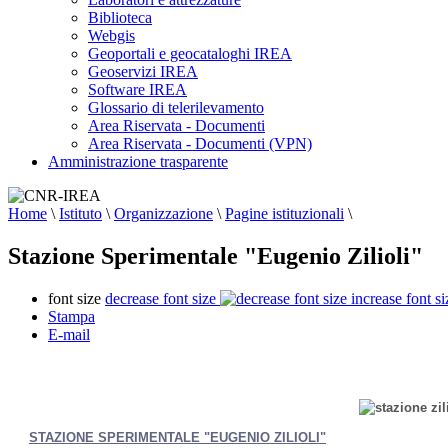
Biblioteca
Webgis
Geoportali e geocataloghi IREA
Geoservizi IREA
Software IREA
Glossario di telerilevamento
Area Riservata - Documenti
Area Riservata - Documenti (VPN)
Amministrazione trasparente
Home
\
Istituto
\
Organizzazione
\
Pagine istituzionali
\
Stazione Sperimentale "Eugenio Zilioli"
font size
decrease font size
increase font si
Stampa
E-mail
STAZIONE SPERIMENTALE "EUGENIO ZILIOLI"