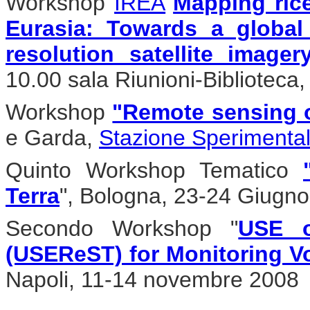
Workshop
IREA
"
Mapping rice
Eurasia: Towards a globa
resolution satellite image
10.00 sala Riunioni-Biblioteca
Workshop
"Remote sensing 
e Garda,
Stazione Sperimentale
Quinto Workshop Tematico
Terra
", Bologna, 23-24 Giugn
Secondo Workshop "
USE o
(USEReST) for Monitoring V
Napoli, 11-14 novembre 2008