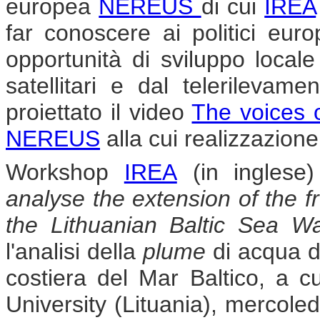
europea
NEREUS
di cui
IREA
far conoscere ai politici euro
opportunità di sviluppo locale
satellitari e dal telerilevam
proiettato il video
The voices 
NEREUS
alla cui realizzazion
Workshop
IREA
(in inglese
analyse the extension of the 
the Lithuanian Baltic Sea Wa
l'analisi della
plume
di acqua do
costiera del Mar Baltico, a c
University (Lituania), mercol