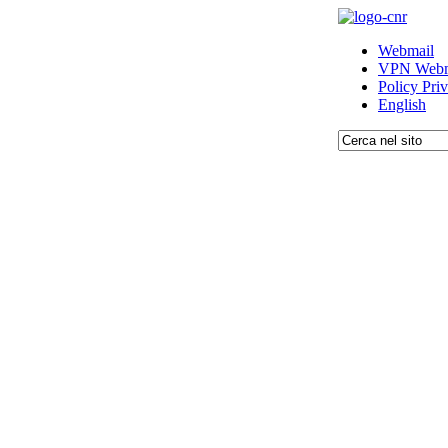
Webmail
VPN Webm
Policy Pri
English