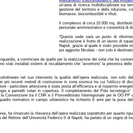
Rilevamento Elettromagnetico dell’Ambien
un’area di ricerca multidisciplinare sui t
gestione del territorio e della riduzione, c
biomasse, biocombustibili e rifiuti.
Il complesso di circa 10.000 mq. distribuiti 
personale amministrativo e consentirà di disp
“Questa sede sarà un punto di riferiment
realizzazione è frutto di un lavoro di squa
Napoli, grazie al quale è stato possibile st
poi aggiunto Nicolais - non solo è destinato
’avanguardia, a cominciare da quello per la realizzazione dei solai che ha consen
a, sono stati installati sistemi di riscaldamento che “avvertono” la presenza d
ttolineato nel suo intervento la qualità dell’opera realizzata, non solo da
i più recenti metodi di costruzione in zona sismica tra cui l'utilizzo di dis
tore - particolare attenzione è stata posta all’efficienza e al risparmio energet
ologia e pannelli solari in copertura. Il completamento del Polo tecnologico” 
a la Convenzione tra il CNR e il Provveditorato Interregionale per le OO.PP 
 quadro normativo in campo urbanistico ha richiesto 6 anni per la posa dell
ia, ha rimarcato la rilevanza dell’opera realizzata soprattutto per quanto rigua
del Rettore dell’Università Federico II di Napoli, ha parlato di un segno di inv