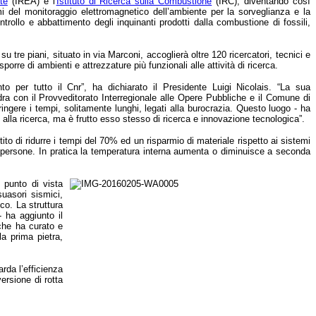
te
(IREA) e l'
Istituto di Ricerca sulla Combustione
(IRC), diventando così
emi del monitoraggio elettromagnetico dell’ambiente per la sorveglianza e la
ontrollo e abbattimento degli inquinanti prodotti dalla combustione di fossili,
su tre piani, situato in via Marconi, accoglierà oltre 120 ricercatori, tecnici e
orre di ambienti e attrezzature più funzionali alle attività di ricerca.
o per tutto il Cnr”, ha dichiarato il Presidente Luigi Nicolais. “La sua
dra con il Provveditorato Interregionale alle Opere Pubbliche e il Comune di
ringere i tempi, solitamente lunghi, legati alla burocrazia. Questo luogo - ha
 alla ricerca, ma è frutto esso stesso di ricerca e innovazione tecnologica”.
tito di ridurre i tempi del 70% ed un risparmio di materiale rispetto ai sistemi
elle persone. In pratica la temperatura interna aumenta o diminuisce a seconda
l punto di vista
suasori sismici,
ico. La struttura
- ha aggiunto il
che ha curato e
a prima pietra,
rda l’efficienza
ersione di rotta