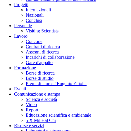
Progetti
Internazionali
Nazionali
Conclusi
Personale
Visiting Scientists
Lavoro
Concorsi
Contratti di ricerca
Assegni di ricerca
Incarichi di collaborazione
Gare d'appalto
Formazione
Borse di ricerca
Borse di studio
Premi di laurea "Eugenio Zilioli"
Eventi
Comunicazione e stampa
Scienza e società
Video
Report
Educazione scientifica e ambientale
5 X Mille al Cnr
Risorse e servizi
Laboratori e attrezzature