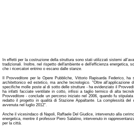
In effetti per la costruzione della struttura sono stati utilizzati sistemi all
tradizionali. Inoltre, nel rispetto dell'ambiente e dell'efficienza energetic
che i ricercatori entrino o escano dalle stanze.
Il Provveditore per le Opere Pubbliche, Vittorio Rapisarda Federico, ha so
architettonico ed estetico, ma anche tecnologico. "Oltre all’applicazione de
specifiche molle poste al di sotto delle strutture - ha evidenziato il Provvedi
ha infatti facciate ventilate in cotto, infissi a taglio termico di alta tecn
Provveditore - conclude un percorso iniziato nel 2006, quando fu stipulat
redatto il progetto in qualità di Stazione Appaltante. La complessità del
avvenuta nel luglio 2012".
Anche il vicesindaco di Napoli, Raffaele Del Giudice, intervenuto alla cerimon
energetica, mentre il professor Piero Salatino, intervenuto in rappresentanza 
per la città.