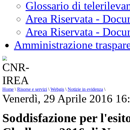
Glossario di telerilev
Area Riservata - Docu
Area Riservata - Doc
Amministrazione traspar
Home
\
Risorse e servizi
\
Webgis
\
Notizie in evidenza
\
Venerdì, 29 Aprile 2016 16
Soddisfazione per l'esit