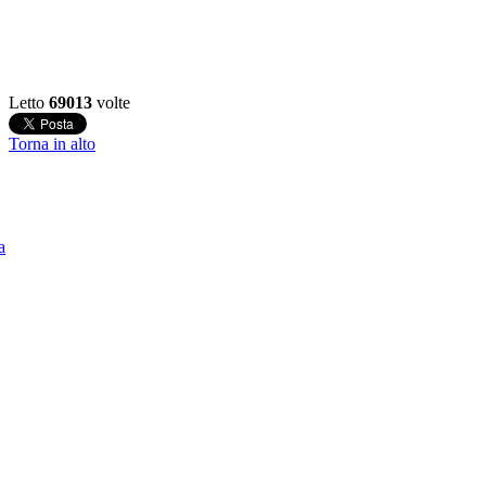
Letto
69013
volte
Torna in alto
a