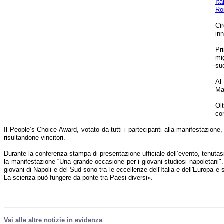
Ita
Ro
Ci
inn
Pr
mi
su
Al
Ma
Ol
co
Il People’s Choice Award, votato da tutti i partecipanti alla manifestazion
risultandone vincitori.
Durante la conferenza stampa di presentazione ufficiale dell’evento, tenutasi
la manifestazione “Una grande occasione per i giovani studiosi napoletani".
giovani di Napoli e del Sud sono tra le eccellenze dell'Italia e dell'Europa 
La scienza può fungere da ponte tra Paesi diversi».
Vai alle altre notizie in evidenza