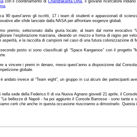
lia
con il coordinamento di
Chandrakanta Ojha
, il giovane ricercatore indian
ma
.
rca 90 quest’anno gli iscritti, 17 i team di studenti e appassionati di scienz
ovative alle sfide lanciate dalla NASA per affrontare esigenze globali.
imo premio, selezionato dalla giuria locale, al team dal nome evocativo “
gliorare l’esplorazione marziana, ideando un mezzo a forma di ragno per velo
e asperità, e la raccolta di campioni nel caso di una futura colonizzazione di 
 secondo posto si sono classificati gli “Space Kangaroos” con il progetto “M
rte.
tre a vincere i premi in denaro, messi quest’anno a disposizione dal Consolato 
mpetizione globale.
e, è andato invece al “Team eight”, un gruppo in cui alcuni dei partecipanti 
 nella sede della Federico II di via Nuova Agnano giovedì 21 aprile, il Console
 "Le bellezze di Napoli - ha poi aggiunto il Console Barrosse - sono tante e 
e siamo certi che anche in questa occasione riusciranno a dimostrarlo. Questa i