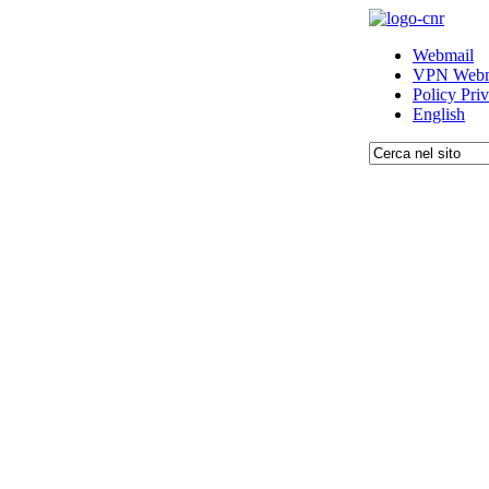
Webmail
VPN Webm
Policy Pri
English