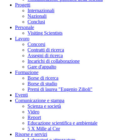
Progetti
Internazionali
Nazionali
Conclusi
Personale
Visiting Scientists
Lavoro
Concorsi
Contratti di ricerca
Assegni di ricerca
Incarichi di collaborazione
Gare d'appalto
Formazione
Borse di ricerca
Borse di studio
Premi di laurea "Eugenio Zilioli"
Eventi
Comunicazione e stampa
Scienza e società
Video
Report
Educazione scientifica e ambientale
5 X Mille al Cnr
Risorse e servizi
Laboratori e attrezzature