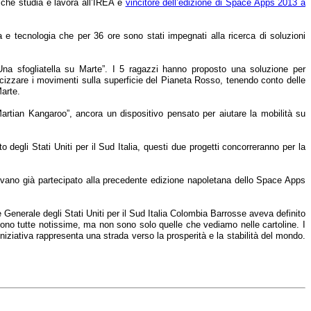
o che studia e lavora all’IREA e
vincitore dell’edizione di Space Apps 2013 a
a e tecnologia che per 36 ore sono stati impegnati alla ricerca di soluzioni
Una sfogliatella su Marte”. I 5 ragazzi hanno proposto una soluzione per
cizzare i movimenti sulla superficie del Pianeta Rosso, tenendo conto delle
Marte.
artian Kangaroo”, ancora un dispositivo pensato per aiutare la mobilità su
degli Stati Uniti per il Sud Italia, questi due progetti concorreranno per la
avevano già partecipato alla precedente edizione napoletana dello Space Apps
 Generale degli Stati Uniti per il Sud Italia Colombia Barrosse aveva definito
sono tutte notissime, ma non sono solo quelle che vediamo nelle cartoline. I
niziativa rappresenta una strada verso la prosperità e la stabilità del mondo.