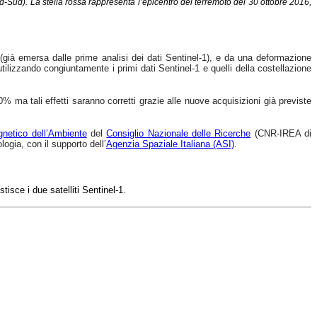
d-Sud). La stella rossa rappresenta l’epicentro del terremoto del 30 ottobre 2016,
 (già emersa dalle prime analisi dei dati Sentinel-1), e da una deformazione
a utilizzando congiuntamente i primi dati Sentinel-1 e quelli della costellazione
% ma tali effetti saranno corretti grazie alle nuove acquisizioni già previste
gnetico dell’Ambiente
del
Consiglio Nazionale delle Ricerche
(CNR-IREA di
mologia, con il supporto
dell’
Agenzia Spaziale Italiana (ASI)
.
estisce i due
satelliti
Sentinel-1.