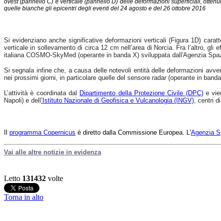
ovest (pannello C) e verticale (pannello D) delle deformazioni superficiali, otte
quelle bianche gli epicentri degli eventi del 24 agosto e del 26 ottobre 2016
Si evidenziano anche significative deformazioni verticali (Figura 1D) carat
verticale in sollevamento di circa 12 cm nell’area di Norcia. Fra l’altro, gli e
italiana COSMO-SkyMed (operante in banda X) sviluppata dall'Agenzia Spazial
Si segnala infine che, a causa delle notevoli entità delle deformazioni avven
nei prossimi giorni, in particolare quelle del sensore radar (operante in ban
L’attività è coordinata dal
Dipartimento della Protezione Civile (DPC)
e vie
Napoli)
e dell
’Istituto Nazionale di Geofisica e Vulcanologia (INGV)
,
centri d
Il
programma Copernicus
è diretto dalla Commissione Europea. L'
Agenzia S
Vai alle altre notizie in evidenza
Letto
131432
volte
Torna in alto