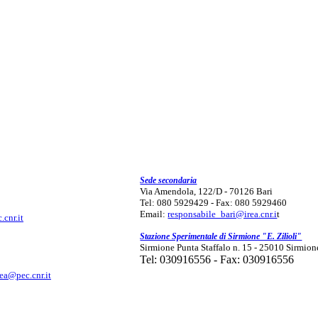
Sede secondaria
Via Amendola, 122/D - 70126 Bari
Tel: 080 5929429 - Fax: 080 5929460
Email:
responsabile_bari@irea.cnr.i
t
.cnr.it
Stazione Sperimentale di Sirmione "E. Zilioli"
Sirmione Punta Staffalo n. 15 - 25010 Sirmion
Tel: 030916556 - Fax: 030916556
rea@pec.cnr.it