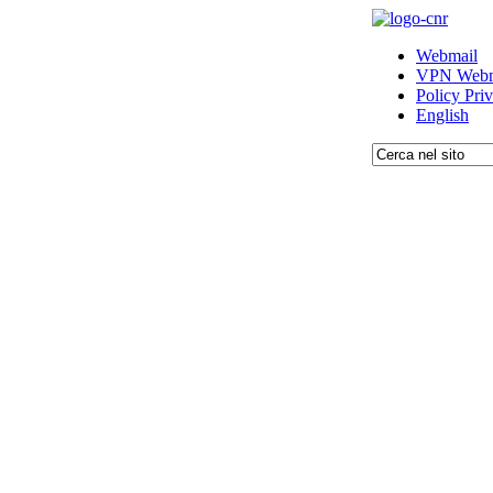
Webmail
VPN Webm
Policy Pri
English