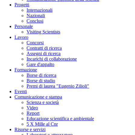
Progetti
Internazionali
Nazionali
Conclusi
Personale
Visiting Scientists
Lavoro
Concorsi
Contratti di ricerca
Assegni di ricerca
Incarichi di collaborazione
Gare d'appalto
Formazione
Borse di ricerca
Borse di studio
Premi di laurea "Eugenio Zilioli"
Eventi
Comunicazione e stampa
Scienza e società
Video
Report
Educazione scientifica e ambientale
5 X Mille al Cnr
Risorse e servizi
Laboratori e attrezzature