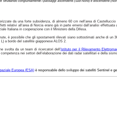
nute sfruttando congiuntamente i passaggi ascendenti (Sud-Nord) e discendenti (Nor
terizzate da una forte subsidenza, di almeno 60 cm nell’area di Castelluccio
ffetti relativi all’area di Norcia erano già in parte emersi dall’analisi effettuat
e Italiana in cooperazione con il Ministero della Difesa.
ute, è possibile che gli spostamenti rilevati siano sottostimati anche di un 30
da L) a bordo del satellite giapponese ALOS 2.
ne svolta da un team di ricercatori
dell’
Istituto per il Rilevamento Elettroma
i competenza nei settori dell’elaborazione dei dati radar satellitari e della sis
paziale Europea (ESA)
è responsabile dello sviluppo dei satelliti Sentinel e g