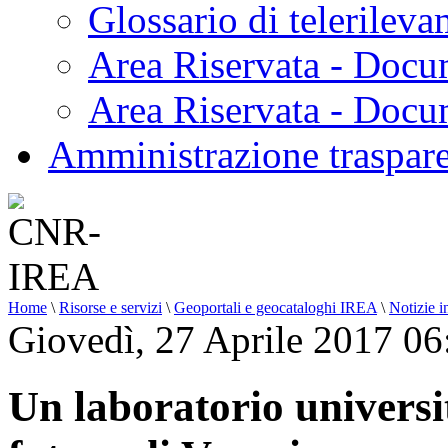
Glossario di telerilev
Area Riservata - Docu
Area Riservata - Doc
Amministrazione traspar
Home
\
Risorse e servizi
\
Geoportali e geocataloghi IREA
\
Notizie i
Giovedì, 27 Aprile 2017 06
Un laboratorio universi