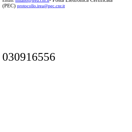
- Posta Elettronica Certificata
Email:
milano@irea.cnr.it
(PEC)
protocollo.irea@pec.cnr.it
030916556