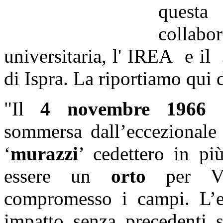
quest
collab
universitaria, l' IREA e i
di Ispra. La riportiamo qui 
"Il
4 novembre 1966
P
sommersa dall’eccezionale 
‘
murazzi
’ cedettero in pi
essere un
orto
per V
compromesso i campi. L’
impatto senza precedenti s