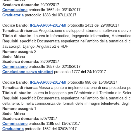
Scadenza domanda:
29
/09/2017
Commissione
protocollo
1662 del 03/10/2017
Graduatoria
protocollo 1883 del 07/11/2017
Codice bando:
IREA-AR004-2017-MI
protocollo 1431 del 29/08/2017
Tematica di ricerca:
Progettazione e sviluppo di strumenti software e servizi 
Titolo di studio:
Laurea in Informatica, Ingegneria informatica, Matematica,
Requisiti specifici:
Documentata esperienza nell’ambito della tematica
di c
JavaScript, Django, AngularJS2 e RDF
Numero assegni:
2
Sede
:
Milano
Scadenza domanda:
28
/09/2017
Commissione
protocollo
1657 del 02/10/2017
Conclusione senza vincitori
protocollo
1777 del 24/10/2017
Codice bando:
IREA-AR003-2017-MI
protocollo 998 del 16/06/2017
Tematica di ricerca:
Messa a punto e implementazione di una procedura per 
Titolo di studio:
Laurea in Ingegneria per l’Ambiente e il Territorio o in Sc
Requisiti specifici:
Documentata esperienza nell’ambito della tematica
di c
della terra; b. nella conoscenza dei formati delle immagini telerilevate, deg
Numero assegni:
1
Sede
:
Milano
Scadenza domanda:
5
/07/2017
Commissione
protocollo
1195 del 11/07/2017
Graduatoria
protocollo 1362 del 02/08/2017