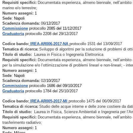
Requisiti specifici:
Documentata esperienza, almeno biennale, nell’ambito del
marino e/o terrestre;
Numero assegni:
1
Sede
:
Napoli
Scadenza domanda:
06
/12/2017
Commissione
protocollo
2085 del 11/12/2017
Graduatoria
protocollo 2208 del 29/12/2017
Codice bando:
IREA-AR006-2017-NA
protocollo 1531 del 13/09/2017
Tematica di ricerca:
Sviluppo di algoritmi per la soluzione di problemi di ot
Titolo di studio:
Laurea in Fisica o Ingegneria Elettronica
Requisiti specifici:
Documentata esperienza, almeno biennale, nell’ambito dell
per la simulazione e/o l’ottimizzazione di problemi lineari e non-lineari; - int
Numero assegni:
1
Sede
:
Napoli
Scadenza domanda:
02
/10/2017
Commissione
protocollo
1686 del 09/10/2017
Graduatoria
protocollo 1784 del 25/10/2017
Codice bando:
IREA-AR005-2017-MI
protocollo 1475 del 06/09/2017
Tematica di ricerca:
Studio delle acque interne e delle zone costiere da dati 
Titolo di studio:
Laurea in Fisica, Scienze Ambientali e Ingegneria per l’Amb
Requisiti specifici:
Documentata esperienza, almeno biennale, nell’ambito dell
trasferimento radiativo;
Numero assegni:
1
Sede
:
Milano