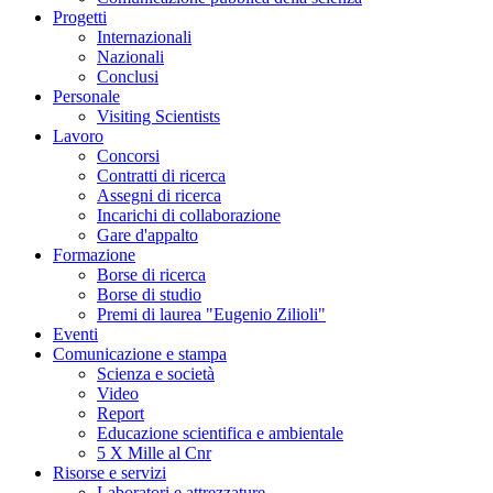
Progetti
Internazionali
Nazionali
Conclusi
Personale
Visiting Scientists
Lavoro
Concorsi
Contratti di ricerca
Assegni di ricerca
Incarichi di collaborazione
Gare d'appalto
Formazione
Borse di ricerca
Borse di studio
Premi di laurea "Eugenio Zilioli"
Eventi
Comunicazione e stampa
Scienza e società
Video
Report
Educazione scientifica e ambientale
5 X Mille al Cnr
Risorse e servizi
Laboratori e attrezzature