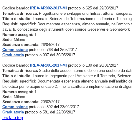
Codice bando:
IREA-AR002-2017-MI
protocollo 625 del 29/03/2017
Tematica di ricerca:
Progettazione e sviluppo di un'infrastruttura interoperabi
Titolo di studio:
Laurea in Scienze dell'Informazione o in Teoria e Tecnolo
Requisiti specifici:
Documentata esperienza, almeno annuale, nell’ambito dell
Java; b. conoscenza degli strumenti open source Geoserver e Geonetwork
Numero assegni:
1
Sede
:
Milano
Scadenza domanda:
26
/04/2017
Commissione
protocollo 768 del 2/05/2017
Graduatoria
protocollo 907 del 30/05/2017
Codice bando:
IREA-AR001-2017-MI
protocollo 130 del 20/01/2017
Tematica di ricerca:
Studio delle acque interne e delle zone costiere da dati 
Titolo di studio:
Laurea in Ingegneria per l’Ambiente e il Territorio, Scienz
Requisiti specifici:
Documentata esperienza almeno annuale nell’ambito della te
bio-ottica per le acque di caso-2; - nella scrittura e implementazione di algor
Numero assegni:
1
Sede
:
Milano
Scadenza domanda:
20
/02/2017
Commissione
protocollo 392 del 23/02/2017
Graduatoria
protocollo 581 del 22/03/2017
back to top