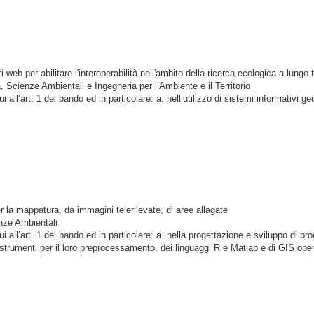
web per abilitare l'interoperabilità nell'ambito della ricerca ecologica a lungo
 Scienze Ambientali e Ingegneria per l’Ambiente e il Territorio
ui all’art. 1 del bando
ed in particolare: a. nell’utilizzo di sistemi informativi
la mappatura, da immagini telerilevate, di aree allagate
ienze Ambientali
ui all’art. 1 del bando
ed in particolare: a. nella progettazione e sviluppo di pro
li strumenti per il loro preprocessamento, dei linguaggi R e Matlab e di GIS op