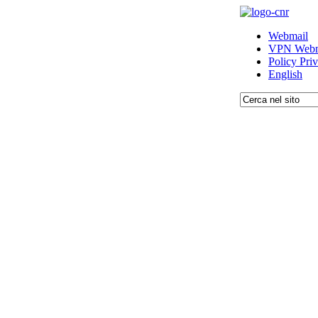
Webmail
VPN Webm
Policy Pri
English