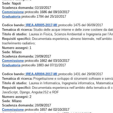
Sede
:
Napoli
Scadenza domanda:
02
/10/2017
Commissione
protocollo
1686 del 09/10/2017
Graduatoria
protocollo 1784 del 25/10/2017
Codice bando:
IREA-AR005-2017-MI
protocollo 1475 del 06/09/2017
Tematica di ricerca:
Studio delle acque interne e delle zone costiere da dati 
Titolo di studio:
Laurea in Fisica, Scienze Ambientali e Ingegneria per l’Amb
Requisiti specifici:
Documentata esperienza, almeno biennale, nell’ambito dell
trasferimento radiativo;
Numero assegni:
1
Sede
:
Milano
Scadenza domanda:
29
/09/2017
Commissione
protocollo
1662 del 03/10/2017
Graduatoria
protocollo 1883 del 07/11/2017
Codice bando:
IREA-AR004-2017-MI
protocollo 1431 del 29/08/2017
Tematica di ricerca:
Progettazione e sviluppo di strumenti software e servizi 
Titolo di studio:
Laurea in Informatica, Ingegneria informatica, Matematica,
Requisiti specifici:
Documentata esperienza nell’ambito della tematica
di c
JavaScript, Django, AngularJS2 e RDF
Numero assegni:
2
Sede
:
Milano
Scadenza domanda:
28
/09/2017
Commissione
protocollo
1657 del 02/10/2017