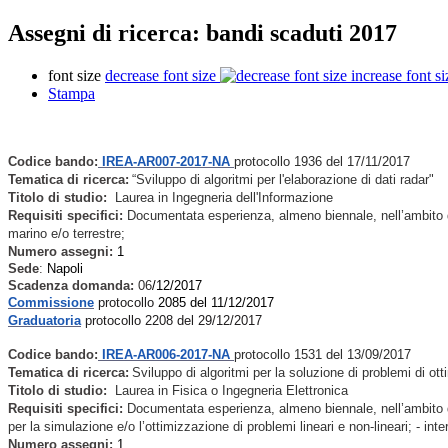
Assegni di ricerca: bandi scaduti 2017
font size
decrease font size
increase font si
Stampa
Codice bando:
IREA-AR007-2017-NA
protocollo 1936 del 17/11/2017
Tematica di ricerca:
“Sviluppo di algoritmi per l'elaborazione di dati radar"
Titolo di studio:
Laurea in Ingegneria dell'Informazione
Requisiti specifici:
Documentata esperienza, almeno biennale, nell’ambito del
marino e/o terrestre;
Numero assegni:
1
Sede
:
Napoli
Scadenza domanda:
06
/12/2017
Commissione
protocollo
2085 del 11/12/2017
Graduatoria
protocollo 2208 del 29/12/2017
Codice bando:
IREA-AR006-2017-NA
protocollo 1531 del 13/09/2017
Tematica di ricerca:
Sviluppo di algoritmi per la soluzione di problemi di ot
Titolo di studio:
Laurea in Fisica o Ingegneria Elettronica
Requisiti specifici:
Documentata esperienza, almeno biennale, nell’ambito dell
per la simulazione e/o l’ottimizzazione di problemi lineari e non-lineari; - int
Numero assegni:
1