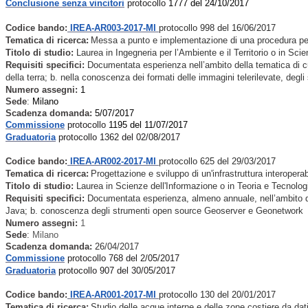
Conclusione senza vincitori
protocollo
1777 del 24/10/2017
Codice bando:
IREA-AR003-2017-MI
protocollo 998 del 16/06/2017
Tematica di ricerca:
Messa a punto e implementazione di una procedura per 
Titolo di studio:
Laurea in Ingegneria per l’Ambiente e il Territorio o in Sc
Requisiti specifici:
Documentata esperienza nell’ambito della tematica
di c
della terra; b. nella conoscenza dei formati delle immagini telerilevate, deg
Numero assegni:
1
Sede
:
Milano
Scadenza domanda:
5
/07/2017
Commissione
protocollo
1195 del 11/07/2017
Graduatoria
protocollo 1362 del 02/08/2017
Codice bando:
IREA-AR002-2017-MI
protocollo 625 del 29/03/2017
Tematica di ricerca:
Progettazione e sviluppo di un'infrastruttura interoperabi
Titolo di studio:
Laurea in Scienze dell'Informazione o in Teoria e Tecnolo
Requisiti specifici:
Documentata esperienza, almeno annuale, nell’ambito dell
Java; b. conoscenza degli strumenti open source Geoserver e Geonetwork
Numero assegni:
1
Sede
:
Milano
Scadenza domanda:
26
/04/2017
Commissione
protocollo 768 del 2/05/2017
Graduatoria
protocollo 907 del 30/05/2017
Codice bando:
IREA-AR001-2017-MI
protocollo 130 del 20/01/2017
Tematica di ricerca:
Studio delle acque interne e delle zone costiere da dati 