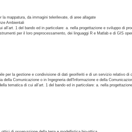
la mappatura, da immagini telerilevate, di aree allagate
ienze Ambientali
ui all’art. 1 del bando
ed in particolare: a. nella progettazione e sviluppo di pro
li strumenti per il loro preprocessamento, dei linguaggi R e Matlab e di GIS op
le per la gestione e condivisione di dati georiferiti e di un servizio relativo di
gia della Comunicazione o in Ingegneria dell'Informazione e della Comunicazio
a tematica di cui all’art. 1 del bando ed in particolare: a. nella progettazio
ottici di osservazione della terra e modellistica bio-ottica