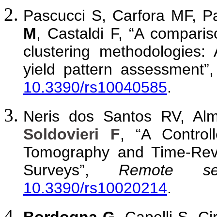
Pascucci S, Carfora MF, P
M
, Castaldi F, “A compari
clustering methodologies: A
yield pattern assessment”
10.3390/rs10040585
.
Neris dos Santos RV, Alm
Soldovieri F
, “A Control
Tomography and Time-Rev
Surveys”,
Remote se
10.3390/rs10020214
.
Bordogna G
, Capelli S, Ci