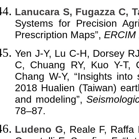
Lanucara S, Fugazza C, Ta
Systems for Precision Agr
Prescription Maps”,
ERCIM 
Yen J-Y, Lu C-H, Dorsey R
C, Chuang RY, Kuo Y-T, 
Chang W-Y, “Insights into
2018 Hualien (Taiwan) ea
and modeling”,
Seismologic
78–87.
Ludeno G
, Reale F, Raffa