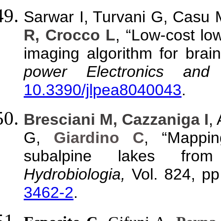
Sarwar I, Turvani G, Casu 
R, Crocco L
, “Low-cost lo
imaging algorithm for brai
power Electronics and A
10.3390/jlpea8040043
.
Bresciani M, Cazzaniga I
,
G,
Giardino C
, “Mappi
subalpine lakes from
Hydrobiologia,
Vol. 824, p
3462-2
.