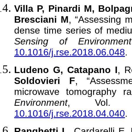
Villa P, Pinardi M, Bolpag
Bresciani M
, “Assessing 
dense time series of medium
Sensing of Environment
10.1016/j.rse.2018.06.048
.
Ludeno G, Catapano I
, R
Soldovieri F
, “Assessm
microwave tomography ra
Environment
, Vol. 
10.1016/j.rse.2018.04.040
.
Ranghetti L
, Cardarelli E,