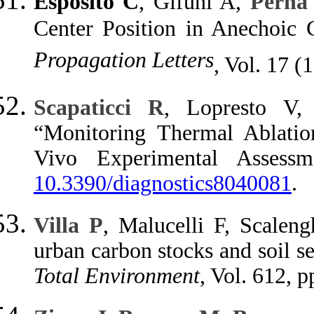
Esposito C
,
Gifuni A
,
Perna
Center Position in Anechoic
Propagation Letters
, Vol. 17 (
Scapaticci R
, Lopresto V
“Monitoring Thermal Ablat
Vivo Experimental Assess
10.3390/diagnostics8040081
.
Villa P
, Malucelli F, Scalen
urban carbon stocks and soil se
Total Environment
, Vol. 612, 