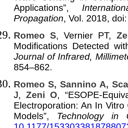
Applications”,
Internat
Propagation
,
Vol. 2018,
doi
Romeo S
, Vernier PT,
Ze
Modifications Detected wi
Journal of Infrared, Millim
854–862.
Romeo S, Sannino A, Sca
J,
Zeni O
, “ESOPE-Equiva
Electroporation: An In Vitr
Models”,
Technology in 
10.1177/153303381878807