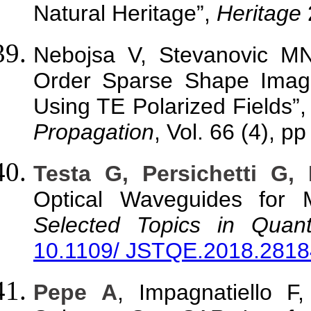
Natural Heritage”,
Heritage
Nebojsa V, Stevanovic M
Order Sparse Shape Imagi
Using TE Polarized Fields”
Propagation
, Vol. 66 (4), p
Testa G, Persichetti G, 
Optical Waveguides for 
Selected Topics in Quant
10.1109/ JSTQE.2018.281
Pepe A
, Impagnatiello F