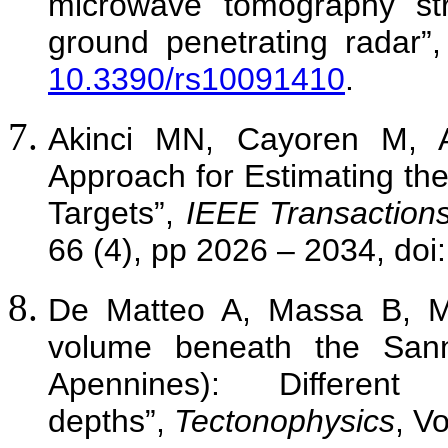
microwave tomography str
ground penetrating radar”
10.3390/rs10091410
.
Akinci MN, Cayoren M,
Approach for Estimating the
Targets”,
IEEE Transaction
66 (4), pp 2026 – 2034, doi
De Matteo A, Massa B, 
volume beneath the Sanni
Apennines): Different
depths”,
Tectonophysics
, V