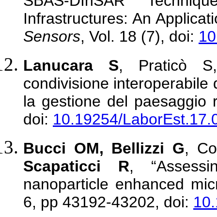
SBAS-DInSAR Technique
Infrastructures: An Applica
Sensors
, Vol. 18 (7), doi:
10
Lanucara S
, Praticò S
condivisione interoperabile d
la gestione del paesaggio 
doi:
10.19254/LaborEst.17.
Bucci OM, Bellizzi G
, C
Scapaticci R
, “Assessi
nanoparticle enhanced mi
6, pp 43192-43202, doi:
10