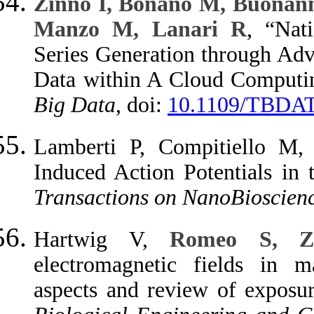
Zinno I, Bonano M, Buonan
Manzo M, Lanari R
, “Nat
Series Generation through Ad
Data within A Cloud Computi
Big Data
, doi:
10.1109/TBDAT
Lamberti P, Compitiello M
Induced Action Potentials in
Transactions on NanoBioscienc
Hartwig V,
Romeo S, Z
electromagnetic fields in m
aspects and review of exposu