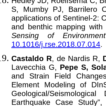
Hedley JD, Roelfsema C, B
S, Mumby PJ, Barrilero O
applications of Sentinel-2: 
and benthic mapping with
Sensing of Environment
10.1016/j.rse.2018.07.014
.
Castaldo R
, de Nardis R,
Lavecchia G,
Pepe S, Sola
and Strain Field Changes
Element Modeling of DI
Geological/Seismological
Earthquake Case Study”