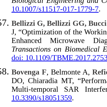
Biological Engineering and 
10.1007/s11517-017-1779-7
.
Bellizzi G, Bellizzi GG, Buc
J, “Optimization of the Worki
Enhanced Microwave Dia
Transactions on Biomedical E
doi: 10.1109/TBME.2017.275
Bovenga F
, Belmonte A,
Refi
DO, Chiaradia MT, “Performan
Multi-temporal SAR Interf
10.3390/s18051359
.