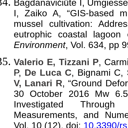
Bagdanavičiūtė I, Umgiesse
I, Zaiko A, “GIS-based mul
mussel cultivation: Addre
eutrophic coastal lagoon
Environment
, Vol. 634, pp 
Valerio E, Tizzani P
, Carmi
P,
De Luca C
, Bignami C,
V, Lanari R
, “Ground Defo
30 October 2016 Mw 6.5 N
Investigated Through
Measurements, and Numer
Vol. 10 (12), doi:
10.3390/r