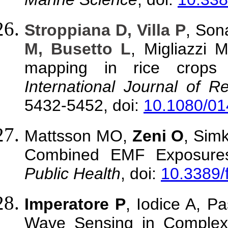
Stroppiana D, Villa P
, Son
M, Busetto L
, Migliazzi 
mapping in rice crops 
International Journal of 
5432-5452, doi:
10.1080/0
Mattsson MO,
Zeni O
, Sim
Combined EMF Exposure
Public Health
, doi:
10.3389/
Imperatore P
, Iodice A, P
Wave Sensing in Complex 