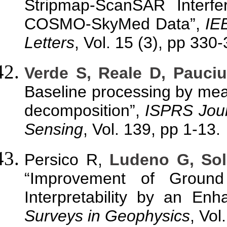
Stripmap-ScanSAR Interfe
COSMO-SkyMed Data”,
IE
Letters
, Vol. 15 (3), pp 330
Verde S, Reale D, Pauciu
Baseline processing by me
decomposition”,
ISPRS Jou
Sensing
, Vol. 139, pp 1-13.
Persico R,
Ludeno G, Sold
“Improvement of Ground
Interpretability by an Enh
Surveys in Geophysics
, Vol