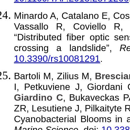
Minardo A, Catalano E, Cos
Vassallo R, Coviello R,
“Distributed fiber optic se
crossing a landslide”,
R
10.3390/rs10081291
.
Bartoli M, Zilius M,
Brescia
I, Petkuviene J, Giordani
Giardino C
, Bukaveckas PA
ZR, Lesutiene J, Pilkaityte 
Cyanobacterial Blooms in 
Marine Science
, doi:
10.338