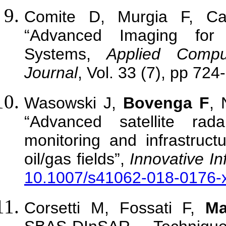
Comite D, Murgia F, C
“Advanced Imaging for
Systems,
Applied Comput
Journal
, Vol. 33 (7), pp 724
Wasowski J,
Bovenga F
, 
“Advanced satellite rada
monitoring and infrastruc
oil/gas fields”,
Innovative In
10.1007/s41062-018-0176-
Corsetti M, Fossati F,
Ma