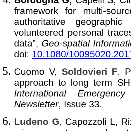
framework for multi-sour
authoritative geographi
volunteered personal trace
data”,
Geo-spatial Informat
doi:
10.1080/10095020.201
Cuomo V,
Soldovieri F
, 
approach to long term SHM
International Emergen
Newsletter
,
Issue 33.
Ludeno G
, Capozzoli L, R