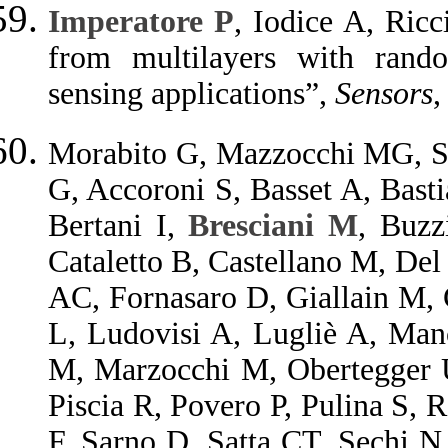
Imperatore P
, Iodice A, Ricc
from multilayers with rando
sensing applications”,
Sensors
,
Morabito G, Mazzocchi MG, S
G, Accoroni S, Basset A, Bast
Bertani I,
Bresciani M
, Buzz
Cataletto B, Castellano M, Del
AC, Fornasaro D, Giallain M, 
L, Ludovisi A, Lugliè A, Man
M, Marzocchi M, Obertegger
Piscia R, Povero P, Pulina S, 
F, Sarno D, Satta CT, Sechi N, 