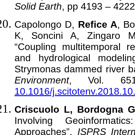
Solid Earth
, pp 4193 – 4222
Capolongo D,
Refice A
, B
K, Soncini A, Zingaro
“Coupling multitemporal 
and hydrological modelin
Strymonas dammed river b
Environment
, Vol. 651
10.1016/j.scitotenv.2018.10
Criscuolo L, Bordogna G
Involving Geoinformati
Approaches”,
ISPRS Intern