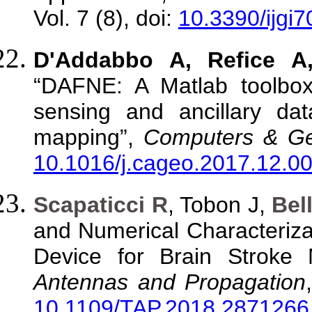
Vol. 7 (8), doi:
10.3390/ijgi
D'Addabbo A, Refice A,
“DAFNE: A Matlab toolbox
sensing and ancillary dat
mapping”,
Computers & Ge
10.1016/j.cageo.2017.12.0
Scapaticci R
, Tobon J,
Bell
and Numerical Characteriz
Device for Brain Stroke 
Antennas and Propagation
10.1109/TAP.2018.2871266