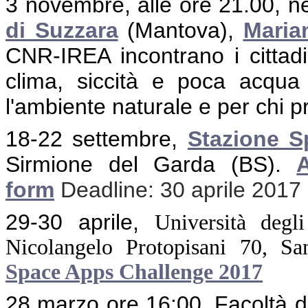
3 novembre, alle ore 21.00, ne
di Suzzara
(Mantova),
Maria
CNR-IREA incontrano i cittadi
clima, siccità e poca acqua
l'ambiente naturale e per chi p
18-22 settembre,
Stazione Sp
Sirmione del Garda (BS)
.
form
Deadline: 30 aprile 2017
29-30 aprile,
Università degl
Nicolangelo Protopisani 70,
Sa
Space Apps Challenge 2017
28 marzo ore 16:00, Facoltà d