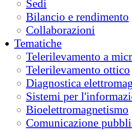
Sedi
Museo
Scienza
Bilancio e rendimento
e
Tecnologia
L.
Collaborazioni
Da
Vinci
in
Tematiche
laboratori
interattivi
di
Telerilevamento a mic
alimentazione,
biotecnologie,
genetica,
Telerilevamento ottico
materiali.
Ulteriori
informazioni
qui
.
Diagnostica elettromag
Sistemi per l'informaz
Bioelettromagnetismo
Comunicazione pubblic