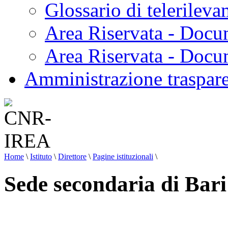
Glossario di telerilev
Area Riservata - Docu
Area Riservata - Doc
Amministrazione traspar
Home
\
Istituto
\
Direttore
\
Pagine istituzionali
\
Sede secondaria di Bari