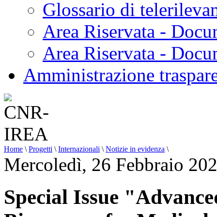
Glossario di telerilev
Area Riservata - Docu
Area Riservata - Doc
Amministrazione traspar
Home
\
Progetti
\
Internazionali
\
Notizie in evidenza
\
Mercoledì, 26 Febbraio 20
Special Issue "Advance