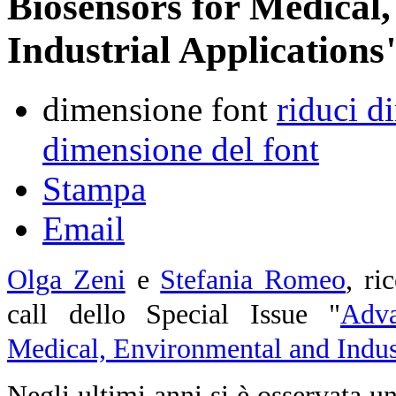
Biosensors for Medical
Industrial Applications
dimensione font
riduci d
dimensione del font
Stampa
Email
Olga Zeni
e
Stefania Romeo
, ric
call dello Special Issue
"
Adva
Medical, Environmental and Indust
Negli ultimi anni si è osservata un