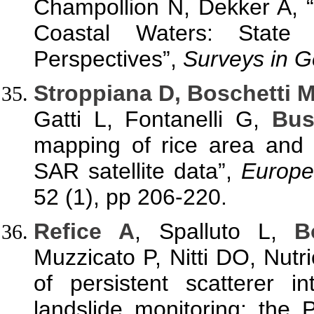
Champollion N, Dekker A, 
Coastal Waters: State
Perspectives”,
Surveys in G
Stroppiana D, Boschetti 
Gatti L, Fontanelli G,
Bus
mapping of rice area and 
SAR satellite data”,
Europe
52 (1), pp 206-220.
Refice A
, Spalluto L,
B
Muzzicato P, Nitti DO, Nutr
of persistent scatterer i
landslide monitoring: the 