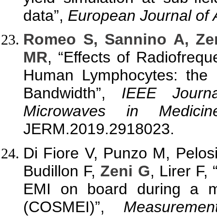
data”,
European Journal of
Romeo S, Sannino A, Ze
MR
, “Effects of Radiofre
Human Lymphocytes: the I
Bandwidth”,
IEEE Journ
Microwaves in Medici
JERM.2019.2918023.
Di Fiore V, Punzo M, Pelosi
Budillon F,
Zeni G
, Lirer F,
EMI on board during a ma
(COSMEI)”,
Measurement