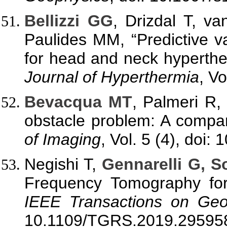
Bellizzi GG
, Drizdal T, 
Paulides MM, “Predictive v
for head and neck hyperthe
Journal of Hyperthermia
, Vo
Bevacqua MT
, Palmeri R,
obstacle problem: A compa
of Imaging
, Vol. 5 (4), doi
Negishi T,
Gennarelli G, S
Frequency Tomography for 
IEEE Transactions on Ge
10.1109/TGRS.2019.29595