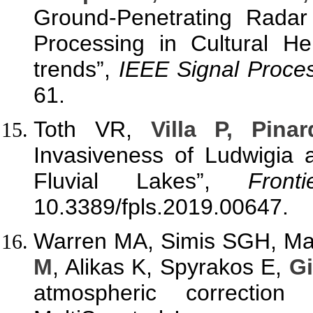
Ground-Penetrating Rada
Processing in Cultural He
trends”,
IEEE Signal Proce
61.
Toth VR,
Villa P, Pina
Invasiveness of Ludwigia
Fluvial Lakes”,
Fron
10.3389/fpls.2019.00647.
Warren MA, Simis SGH, Mar
M
, Alikas K, Spyrakos E,
Gi
atmospheric correction