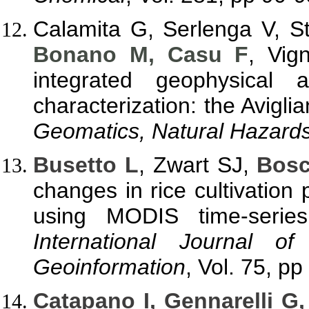
Calamita G, Serlenga V, St
Bonano M, Casu F
, Vig
integrated geophysical
characterization: the Avigli
Geomatics, Natural Hazard
Busetto L
, Zwart SJ,
Bosc
changes in rice cultivation 
using MODIS time-serie
International Journal o
Geoinformation
, Vol. 75, p
Catapano I, Gennarelli G