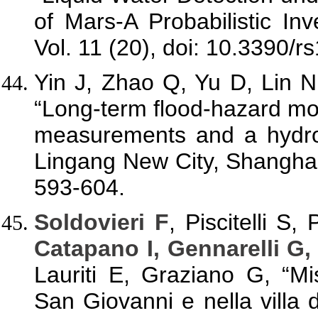
of Mars-A Probabilistic In
Vol. 11 (20), doi: 10.3390/
Yin J, Zhao Q, Yu D, Lin 
“Long-term flood-hazard mo
measurements and a hydro
Lingang New City, Shangha
593-604.
Soldovieri F
, Piscitelli S
Catapano I, Gennarelli G
Lauriti E, Graziano G, “Mi
San Giovanni e nella villa d