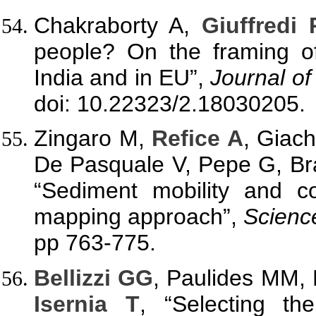
Chakraborty A,
Giuffredi 
people? On the framing of
India and in EU”,
Journal o
doi: 10.22323/2.18030205.
Zingaro M,
Refice A
, Giac
De Pasquale V, Pepe G, Br
“Sediment mobility and c
mapping approach”,
Scienc
pp 763-775.
Bellizzi GG
, Paulides MM,
Isernia T
, “Selecting t