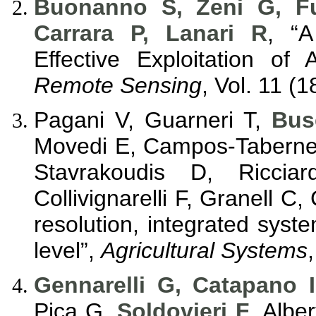
Buonanno S, Zeni G, F
Carrara P, Lanari R
, “
Effective Exploitation o
Remote Sensing
, Vol. 11 (
Pagani V, Guarneri T,
Bus
Movedi E, Campos-Taberner
Stavrakoudis D, Riccia
Collivignarelli F, Granell C,
resolution, integrated system
level”,
Agricultural Systems
Gennarelli G, Catapano 
Pica G,
Soldovieri F
, Albe