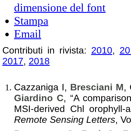
dimensione del font
Stampa
Email
Contributi in rivista:
2010
,
20
2017
,
2018
Cazzaniga I,
Bresciani M
,
Giardino C
, “A comparison
MSI-derived Chl orophyll-a
Remote Sensing Letters
, V