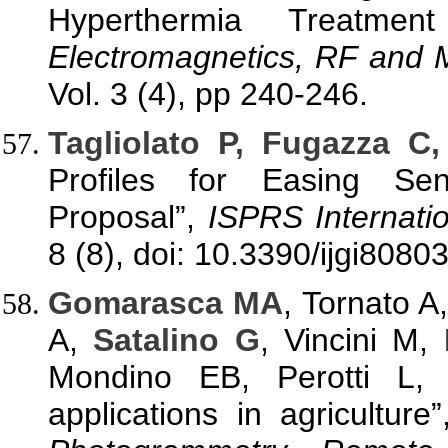
Hyperthermia Treatmen
Electromagnetics, RF and 
Vol. 3 (4), pp 240-246.
Tagliolato P, Fugazza C
Profiles for Easing Se
Proposal”,
ISPRS Internatio
8 (8), doi: 10.3390/ijgi8080
Gomarasca MA
, Tornato A
A,
Satalino G
, Vincini M,
Mondino EB, Perotti L, A
applications in agriculture