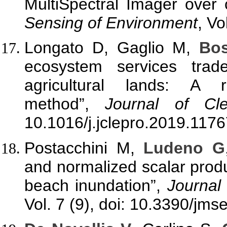
MultiSpectral Imager over 
Sensing of Environment
, Vo
Longato D, Gaglio M,
Bos
ecosystem services trad
agricultural lands: A 
method”,
Journal of Cle
10.1016/j.jclepro.2019.1176
Postacchini M,
Ludeno G
and normalized scalar produc
beach inundation”,
Journal
Vol. 7 (9), doi: 10.3390/jm