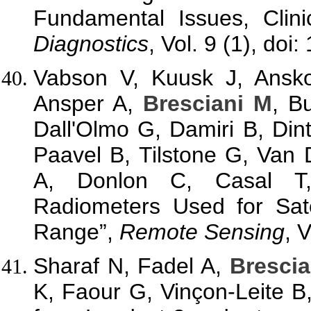
Fundamental Issues, Clini
Diagnostics
, Vol. 9 (1), do
Vabson V, Kuusk J, Ansko
Ansper A,
Bresciani M
, B
Dall'Olmo G, Damiri B, Din
Paavel B, Tilstone G, Va
A, Donlon C, Casal T, 
Radiometers Used for Sate
Range”,
Remote Sensing
, 
Sharaf N, Fadel A,
Brescia
K, Faour G, Vinçon-Leite B,