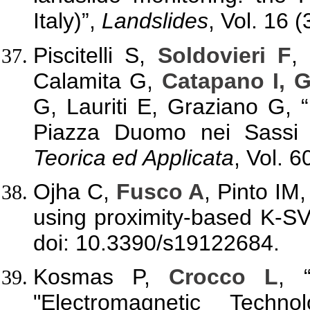
Italy)”,
Landslides
, Vol. 16 
Piscitelli S,
Soldovieri F
,
Calamita G,
Catapano I, 
G, Lauriti E, Graziano G, “
Piazza Duomo nei Sassi
Teorica ed Applicata
, Vol. 6
Ojha C,
Fusco A
, Pinto IM
using proximity-based K-S
doi: 10.3390/s19122684.
Kosmas P,
Crocco L
, 
"Electromagnetic Techno