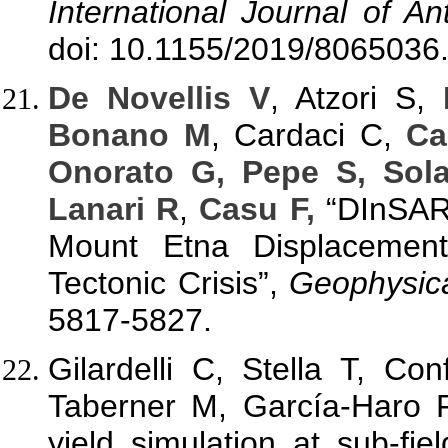
International Journal of A
doi: 10.1155/2019/8065036
De Novellis V
, Atzori S,
Bonano M
, Cardaci C,
Ca
Onorato G, Pepe S, Sola
Lanari R
,
Casu F,
“DInSAR 
Mount Etna Displacemen
Tectonic Crisis”,
Geophysica
5817-5827.
Gilardelli C, Stella T, Con
Taberner M, García-Haro 
yield simulation at sub-fi