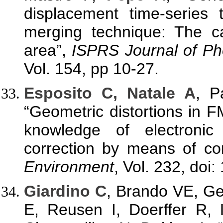
displacement time-series 
merging technique: The c
area”,
ISPRS Journal of P
Vol. 154, pp 10-27.
Esposito C, Natale A
, 
“Geometric distortions in
knowledge of electronic
correction by means of cor
Environment
, Vol. 232, doi
Giardino C
, Brando VE, Ge
E, Reusen I, Doerffer R,