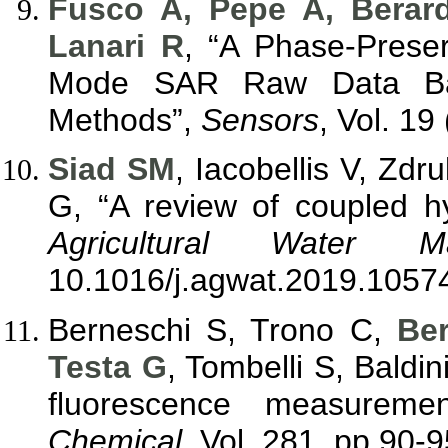
Fusco A, Pepe A, Berar
Lanari R
, “A Phase-Prese
Mode SAR Raw Data Bas
Methods”,
Sensors
, Vol. 19
Siad SM
, Iacobellis V, Zdr
G, “A review of coupled h
Agricultural Water M
10.1016/j.agwat.2019.1057
Berneschi S, Trono C,
Ber
Testa G
, Tombelli S, Baldin
fluorescence measureme
Chemical
, Vol. 281, pp 90-9