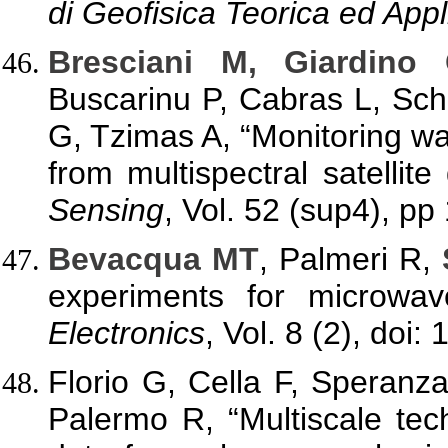
di Geofisica Teorica ed Appl
Bresciani M, Giardino
Buscarinu P, Cabras L, Sc
G, Tzimas A, “Monitoring wa
from multispectral satellite
Sensing
, Vol. 52 (sup4), pp
Bevacqua MT
, Palmeri R,
experiments for microwav
Electronics
, Vol. 8 (2), doi
Florio G, Cella F, Speranz
Palermo R, “Multiscale te