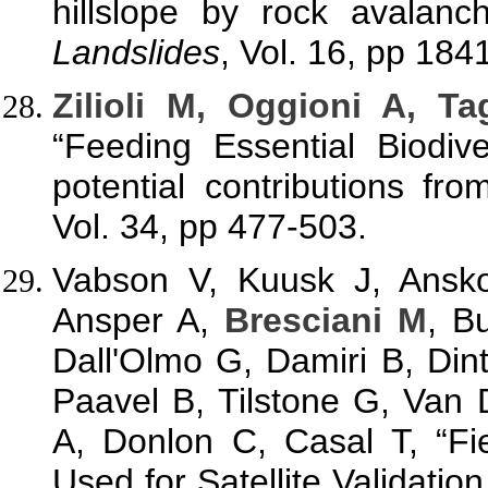
hillslope by rock avalanc
Landslides
, Vol. 16, pp 18
Zilioli M, Oggioni A, Ta
“Feeding Essential Biodiv
potential contributions fr
Vol. 34, pp 477-503.
Vabson V, Kuusk J, Ansko
Ansper A,
Bresciani M
, B
Dall'Olmo G, Damiri B, Din
Paavel B, Tilstone G, Va
A, Donlon C, Casal T, “Fi
Used for Satellite Validati