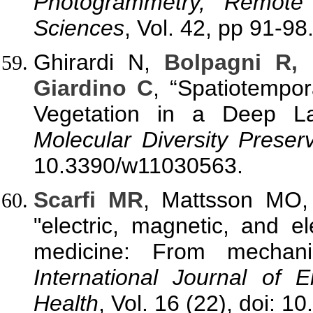
Photogrammetry, Remote 
Sciences
, Vol. 42, pp 91-98
Ghirardi N,
Bolpagni R, 
Giardino C
, “Spatiotempo
Vegetation in a Deep L
Molecular Diversity Preserv
10.3390/w11030563.
Scarfi MR
, Mattsson MO
"electric, magnetic, and e
medicine: From mechanis
International Journal of 
Health
, Vol. 16 (22), doi: 