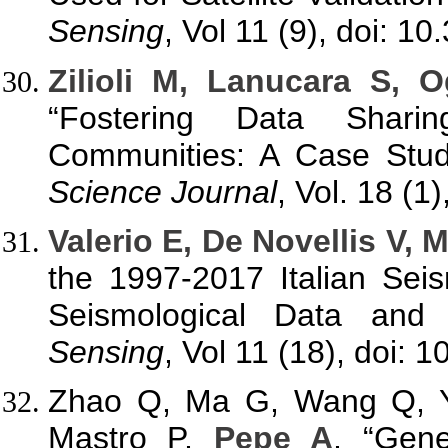
Sensing
, Vol 11 (9), doi: 1
Zilioli M, Lanucara S, 
“Fostering Data Sharin
Communities: A Case Stud
Science Journal
, Vol. 18 (1
Valerio E, De Novellis V, 
the 1997-2017 Italian Sei
Seismological Data an
Sensing
, Vol 11 (18), doi: 
Zhao Q, Ma G, Wang Q, Ya
Mastro P,
Pepe A
, “Gene