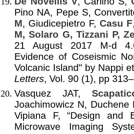
De Novellis V
, Carlino S,
Pino NA, Pepe S, Converti
M
, Giudicepietro F,
Casu F
M, Solaro G, Tizzani P, Z
21 August 2017 M-d 4.0
Evidence of Coseismic Nor
Volcanic Island" by Nappi et
Letters
, Vol. 90 (1), pp 313
Vasquez JAT,
Scapati
Joachimowicz N, Duchene 
Vipiana F, “Design and 
Microwave Imaging Syste