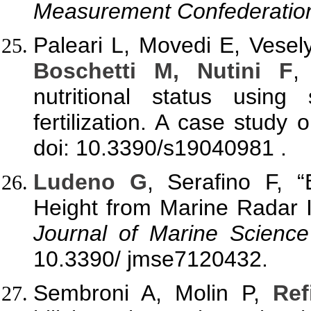
Measurement Confederatio
Paleari L, Movedi E, Vesel
Boschetti M, Nutini F
,
nutritional status usin
fertilization. A case study
doi: 10.3390/s19040981 .
Ludeno G
, Serafino F, “
Height from Marine Radar 
Journal of Marine Scienc
10.3390/ jmse7120432.
Sembroni A, Molin P,
Ref