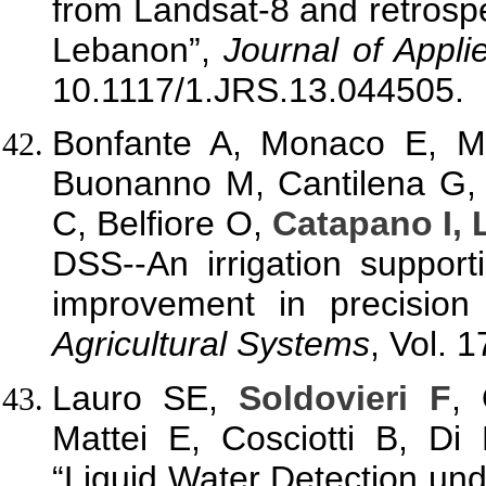
from Landsat-8 and retrospe
Lebanon”,
Journal of Appl
10.1117/1.JRS.13.044505.
Bonfante A, Monaco E, Ma
Buonanno M, Cantilena G, 
C, Belfiore O,
Catapano I,
DSS--An irrigation support
improvement in precision 
Agricultural Systems
, Vol. 
Lauro SE,
Soldovieri F
, 
Mattei E, Cosciotti B, Di
“Liquid Water Detection un