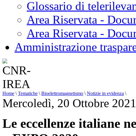
Glossario di telerilev
Area Riservata - Docu
Area Riservata - Doc
Amministrazione traspar
Home
\
Tematiche
\
Bioelettromagnetismo
\
Notizie in evidenza
\
Mercoledì, 20 Ottobre 202
Le eccellenze italiane n