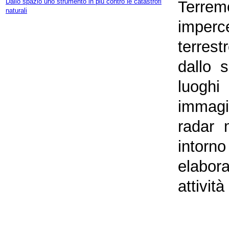
Dallo spazio uno strumento in più contro le catastrofi
Terremo
naturali
imperce
terres
dallo 
luoghi
immagi
radar m
intorn
elabora
attività