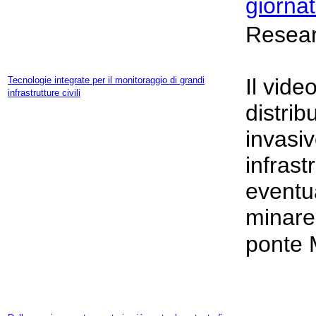
giorna
Researc
Il vide
Tecnologie integrate per il monitoraggio di grandi
infrastrutture civili
distrib
invasiv
infrast
eventua
minare 
ponte 