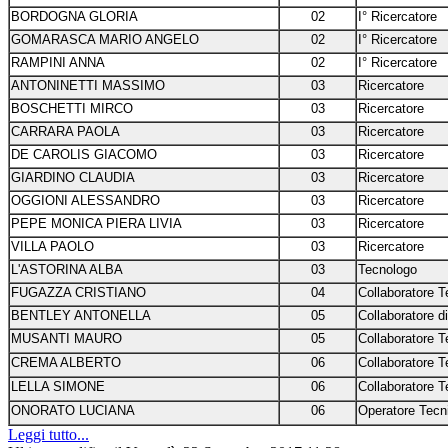
BORDOGNA GLORIA
02
I° Ricercatore
GOMARASCA MARIO ANGELO
02
I° Ricercatore
RAMPINI ANNA
02
I° Ricercatore
ANTONINETTI MASSIMO
03
Ricercatore
BOSCHETTI MIRCO
03
Ricercatore
CARRARA PAOLA
03
Ricercatore
DE CAROLIS GIACOMO
03
Ricercatore
GIARDINO CLAUDIA
03
Ricercatore
OGGIONI ALESSANDRO
03
Ricercatore
PEPE MONICA PIERA LIVIA
03
Ricercatore
VILLA PAOLO
03
Ricercatore
L'ASTORINA ALBA
03
Tecnologo
FUGAZZA CRISTIANO
04
Collaboratore T
BENTLEY ANTONELLA
05
Collaboratore d
MUSANTI MAURO
05
Collaboratore T
CREMA ALBERTO
06
Collaboratore T
LELLA SIMONE
06
Collaboratore T
ONORATO LUCIANA
06
Operatore Tecn
Leggi tutto...