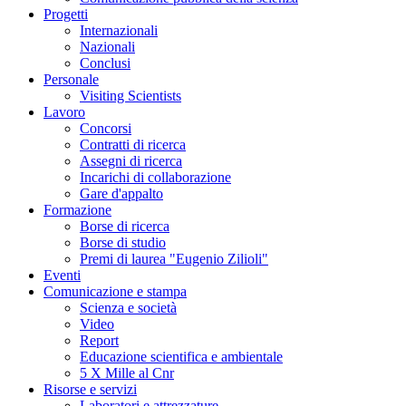
Progetti
Internazionali
Nazionali
Conclusi
Personale
Visiting Scientists
Lavoro
Concorsi
Contratti di ricerca
Assegni di ricerca
Incarichi di collaborazione
Gare d'appalto
Formazione
Borse di ricerca
Borse di studio
Premi di laurea "Eugenio Zilioli"
Eventi
Comunicazione e stampa
Scienza e società
Video
Report
Educazione scientifica e ambientale
5 X Mille al Cnr
Risorse e servizi
Laboratori e attrezzature