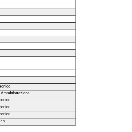
ecnico
i Amministrazione
ecnico
ecnico
ecnico
ico