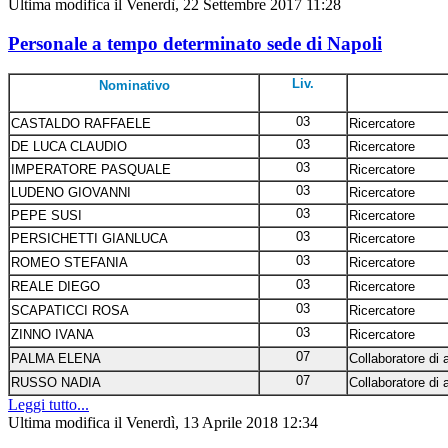
Ultima modifica il Venerdì, 22 Settembre 2017 11:28
Personale a tempo determinato sede di Napoli
Liv.
Nominativo
03
CASTALDO RAFFAELE
Ricercatore
03
DE LUCA CLAUDIO
Ricercatore
03
IMPERATORE PASQUALE
Ricercatore
03
LUDENO GIOVANNI
Ricercatore
03
PEPE SUSI
Ricercatore
03
PERSICHETTI GIANLUCA
Ricercatore
03
ROMEO STEFANIA
Ricercatore
03
REALE DIEGO
Ricercatore
03
SCAPATICCI ROSA
Ricercatore
03
ZINNO IVANA
Ricercatore
07
PALMA ELENA
Collaboratore di
07
RUSSO NADIA
Collaboratore di
Leggi tutto...
Ultima modifica il Venerdì, 13 Aprile 2018 12:34