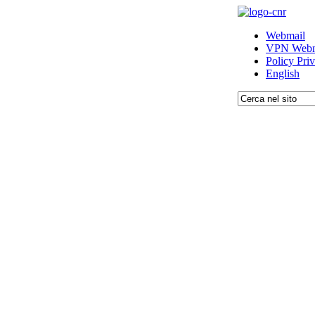
Webmail
VPN Webm
Policy Pri
English