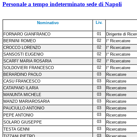
Personale a tempo indeterminato sede di Napoli
Liv.
Nominativo
01
FORNARO GIANFRANCO
Dirigente di Rice
02
BERNINI ROMEO
I° Ricercatore
02
CROCCO LORENZO
I° Ricercatore
02
SANSOSTI EUGENIO
I° Ricercatore
02
SCARFI' MARIA ROSARIA
I° Ricercatore
02
SOLDOVIERI FRANCESCO
I° Ricercatore
03
BERARDINO PAOLO
Ricercatore
03
CASU FRANCESCO
Ricercatore
03
CATAPANO ILARIA
Ricercatore
03
MANUNTA MICHELE
Ricercatore
03
MANZO MARIAROSARIA
Ricercatore
03
PAUCIULLO ANTONIO
Ricercatore
03
PEPE ANTONIO
Ricercatore
03
SOLARO GIUSEPPE
Ricercatore
03
TESTA GENNI
Ricercatore
03
TIZZANI PIETRO
Ricercatore