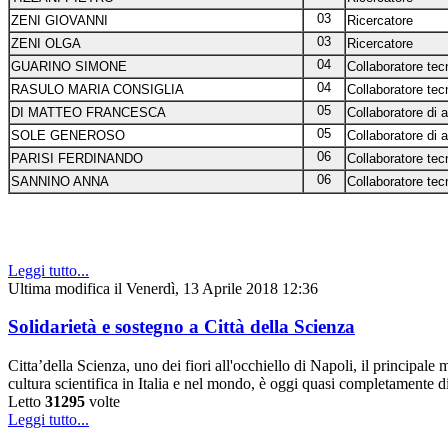
03
ZENI GIOVANNI
Ricercatore
03
ZENI OLGA
Ricercatore
04
GUARINO SIMONE
Collaboratore tecn
04
RASULO MARIA CONSIGLIA
Collaboratore tecn
05
DI MATTEO FRANCESCA
Collaboratore di 
05
SOLE GENEROSO
Collaboratore di 
06
PARISI FERDINANDO
Collaboratore tecn
06
SANNINO ANNA
Collaboratore tecn
Leggi tutto...
Ultima modifica il Venerdì, 13 Aprile 2018 12:36
Solidarietà e sostegno a Città della Scienza
Citta’della Scienza, uno dei fiori all'occhiello di Napoli, il principale
cultura scientifica in Italia e nel mondo, è oggi quasi completamente 
Letto
31295
volte
Leggi tutto...