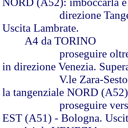
NORD (A52): imboccarla e 
direzione Tangenzial
Uscita Lambrate.
A4 da TORINO
proseguire oltre la ba
in direzione Venezia. Supe
V.le Zara-Sesto S.Gio
la tangenziale NORD (A52)
proseguire verso sud,
EST (A51) - Bologna. Usci