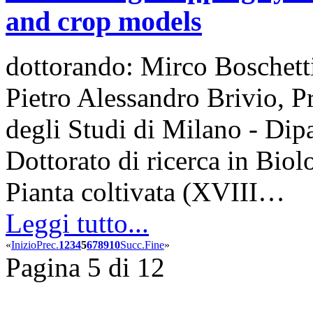
and crop models
dottorando: Mirco Boschetti
Pietro Alessandro Brivio, P
degli Studi di Milano - Dip
Dottorato di ricerca in Biol
Pianta coltivata (XVIII…
Leggi tutto...
«
Inizio
Prec.
1
2
3
4
5
6
7
8
9
10
Succ.
Fine
»
Pagina 5 di 12