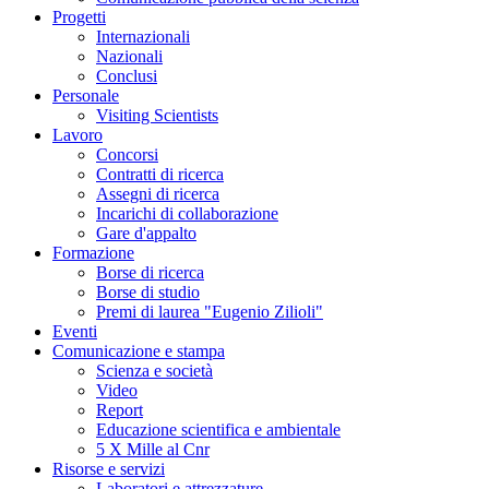
Progetti
Internazionali
Nazionali
Conclusi
Personale
Visiting Scientists
Lavoro
Concorsi
Contratti di ricerca
Assegni di ricerca
Incarichi di collaborazione
Gare d'appalto
Formazione
Borse di ricerca
Borse di studio
Premi di laurea "Eugenio Zilioli"
Eventi
Comunicazione e stampa
Scienza e società
Video
Report
Educazione scientifica e ambientale
5 X Mille al Cnr
Risorse e servizi
Laboratori e attrezzature