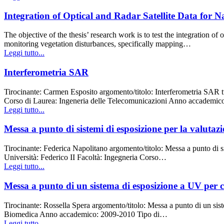
Integration of Optical and Radar Satellite Data for 
The objective of the thesis’ research work is to test the integration o
monitoring vegetation disturbances, specifically mapping…
Leggi tutto...
Interferometria SAR
Tirocinante: Carmen Esposito argomento/titolo: Interferometria SAR t
Corso di Laurea: Ingeneria delle Telecomunicazioni Anno accademico:
Leggi tutto...
Messa a punto di sistemi di esposizione per la valutazione
Tirocinante: Federica Napolitano argomento/titolo: Messa a punto di sist
Università: Federico II Facoltà: Ingegneria Corso…
Leggi tutto...
Messa a punto di un sistema di esposizione a UV per co
Tirocinante: Rossella Spera argomento/titolo: Messa a punto di un sist
Biomedica Anno accademico: 2009-2010 Tipo di…
Leggi tutto...