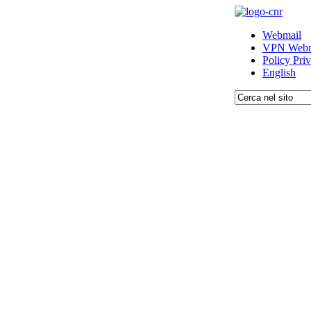
Webmail
VPN Webm
Policy Pri
English