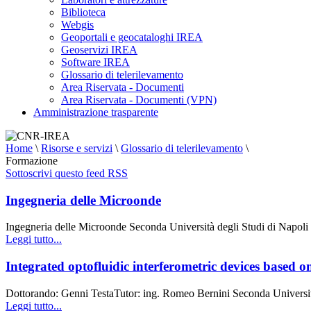
Biblioteca
Webgis
Geoportali e geocataloghi IREA
Geoservizi IREA
Software IREA
Glossario di telerilevamento
Area Riservata - Documenti
Area Riservata - Documenti (VPN)
Amministrazione trasparente
Home
\
Risorse e servizi
\
Glossario di telerilevamento
\
Formazione
Sottoscrivi questo feed RSS
Ingegneria delle Microonde
Ingegneria delle Microonde Seconda Università degli Studi di Napoli
Leggi tutto...
Integrated optofluidic interferometric devices base
Dottorando: Genni TestaTutor: ing. Romeo Bernini Seconda Università d
Leggi tutto...