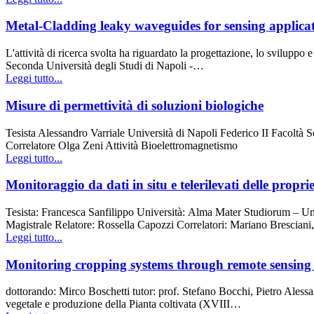
Metal-Cladding leaky waveguides for sensing applica
L'attività di ricerca svolta ha riguardato la progettazione, lo svilupp
Seconda Università degli Studi di Napoli -…
Leggi tutto...
Misure di permettività di soluzioni biologiche
Tesista Alessandro Varriale Università di Napoli Federico II Facoltà
Correlatore Olga Zeni Attività Bioelettromagnetismo
Leggi tutto...
Monitoraggio da dati in situ e telerilevati delle propri
Tesista: Francesca Sanfilippo Università: Alma Mater Studiorum – U
Magistrale Relatore: Rossella Capozzi Correlatori: Mariano Bresciani, F
Leggi tutto...
Monitoring cropping systems through remote sensing
dottorando: Mirco Boschetti tutor: prof. Stefano Bocchi, Pietro Aless
vegetale e produzione della Pianta coltivata (XVIII…