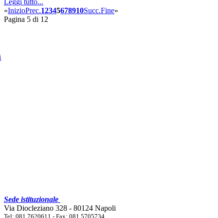
Leggi tutto...
«
Inizio
Prec.
1
2
3
4
5
6
7
8
9
10
Succ.
Fine
»
Pagina 5 di 12
i
Sede istituzionale
Via Diocleziano 328 - 80124 Napoli
Tel: 081 7620611 - Fax: 081 5705734