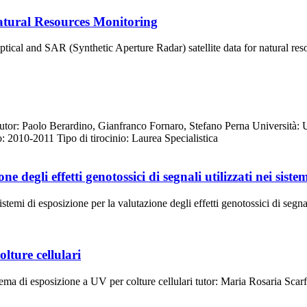
Natural Resources Monitoring
f optical and SAR (Synthetic Aperture Radar) satellite data for natural r
utor: Paolo Berardino, Gianfranco Fornaro, Stefano Perna Università: U
 2010-2011 Tipo di tirocinio: Laurea Specialistica
 degli effetti genotossici di segnali utilizzati nei sistem
emi di esposizione per la valutazione degli effetti genotossici di segnal
lture cellulari
ema di esposizione a UV per colture cellulari tutor: Maria Rosaria Scarf