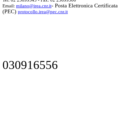
Tel: 02 23699545 - Fax: 02 23699300
- Posta Elettronica Certificata
Email:
milano@irea.cnr.it
(PEC)
protocollo.irea@pec.cnr.it
030916556