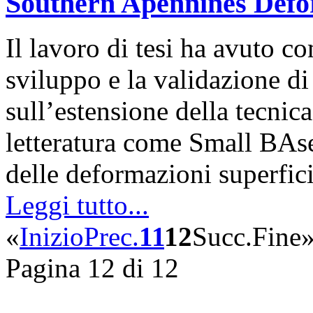
Southern Apennines Def
Il lavoro di tesi ha avuto c
sviluppo e la validazione di
sull’estensione della tecnica
letteratura come Small BAse
delle deformazioni superfic
Leggi tutto...
«
Inizio
Prec.
11
12
Succ.
Fine
Pagina 12 di 12