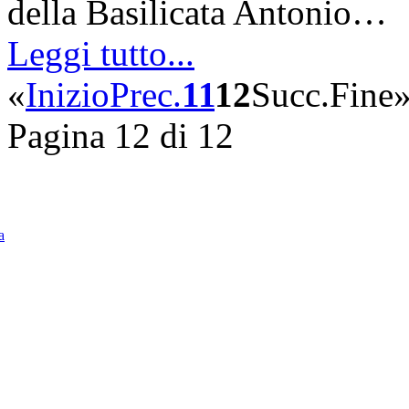
della Basilicata Antonio…
Leggi tutto...
«
Inizio
Prec.
11
12
Succ.
Fine
Pagina 12 di 12
a