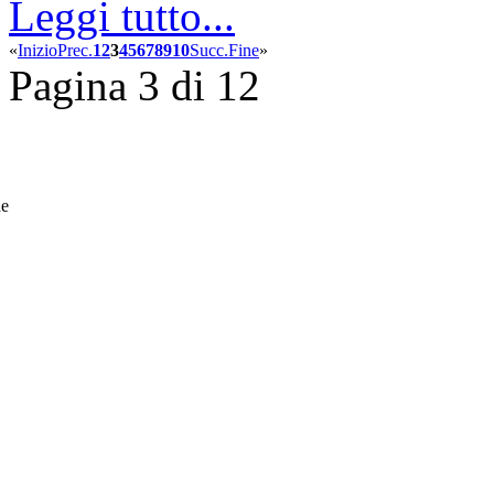
Leggi tutto...
«
Inizio
Prec.
1
2
3
4
5
6
7
8
9
10
Succ.
Fine
»
Pagina 3 di 12
he