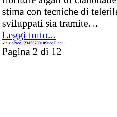
stima con tecniche di teleri
sviluppati sia tramite…
Leggi tutto...
«
Inizio
Prec.
1
2
3
4
5
6
7
8
9
10
Succ.
Fine
»
Pagina 2 di 12