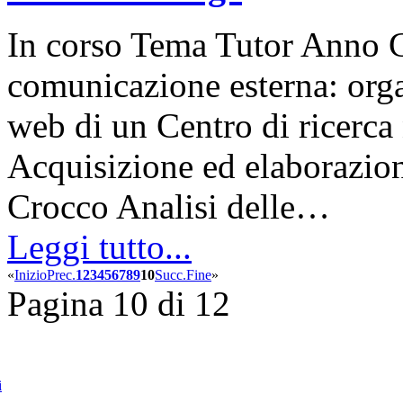
In corso Tema Tutor Anno 
comunicazione esterna: org
web di un Centro di ricerca
Acquisizione ed elaborazion
Crocco Analisi delle…
Leggi tutto...
«
Inizio
Prec.
1
2
3
4
5
6
7
8
9
10
Succ.
Fine
»
Pagina 10 di 12
i