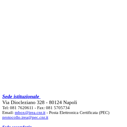
Sede istituzionale
Via Diocleziano 328 - 80124 Napoli
Tel: 081 7620611 - Fax: 081 5705734
Email:
mbox@irea.cnr.it
- Posta Elettronica Certificata (PEC)
protocollo.irea@pec.cnr.it
Sede secondaria