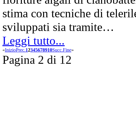
stima con tecniche di teleri
sviluppati sia tramite…
Leggi tutto...
«
Inizio
Prec.
1
2
3
4
5
6
7
8
9
10
Succ.
Fine
»
Pagina 2 di 12