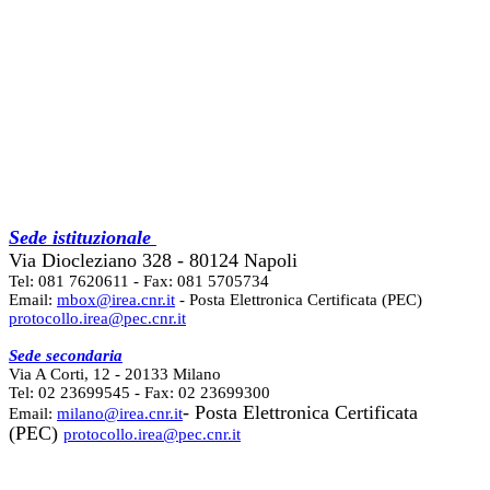
Sede istituzionale
Via Diocleziano 328 - 80124 Napoli
Tel: 081 7620611 - Fax: 081 5705734
Email:
mbox@irea.cnr.it
- Posta Elettronica Certificata (PEC)
protocollo.irea@pec.cnr.it
Sede secondaria
Via A Corti, 12 - 20133 Milano
Tel: 02 23699545 - Fax: 02 23699300
- Posta Elettronica Certificata
Email:
milano@irea.cnr.it
(PEC)
protocollo.irea@pec.cnr.it