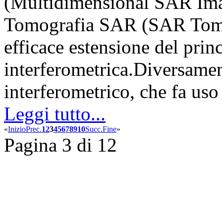
(Multidimensional SAR Im
Tomografia SAR (SAR Tomo
efficace estensione del prin
interferometrica.Diversamen
interferometrico, che fa us
Leggi tutto...
«
Inizio
Prec.
1
2
3
4
5
6
7
8
9
10
Succ.
Fine
»
Pagina 3 di 12