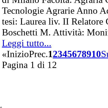
Tecnologie Agrarie Anno A
tesi: Laurea liv. II Relatore
Boschetti M. Attività: Mon
Leggi tutto...
«
Inizio
Prec.
1
2
3
4
5
6
7
8
9
10
S
Pagina 1 di 12
he