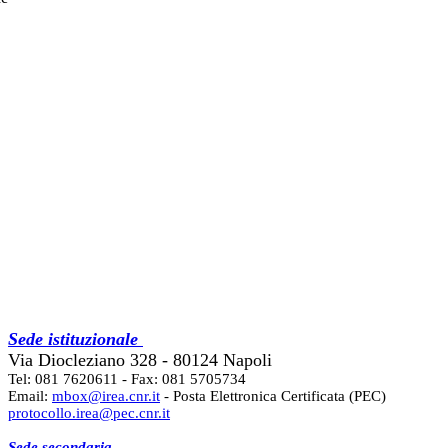
Sede istituzionale
Via Diocleziano 328 - 80124 Napoli
Tel: 081 7620611 - Fax: 081 5705734
Email:
mbox@irea.cnr.it
- Posta Elettronica Certificata (PEC)
protocollo.irea@pec.cnr.it
Sede secondaria