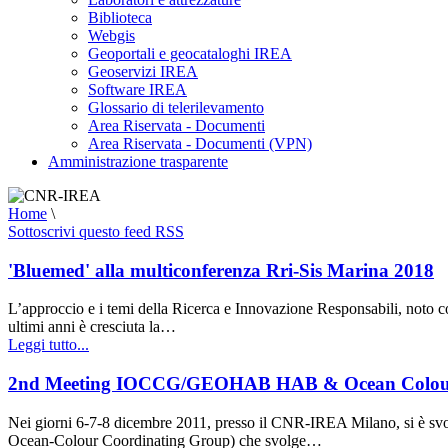
Biblioteca
Webgis
Geoportali e geocataloghi IREA
Geoservizi IREA
Software IREA
Glossario di telerilevamento
Area Riservata - Documenti
Area Riservata - Documenti (VPN)
Amministrazione trasparente
Home
\
Sottoscrivi questo feed RSS
'Bluemed' alla multiconferenza Rri-Sis Marina 2018
L’approccio e i temi della Ricerca e Innovazione Responsabili, noto com
ultimi anni è cresciuta la…
Leggi tutto...
2nd Meeting IOCCG/GEOHAB HAB & Ocean Colou
Nei giorni 6-7-8 dicembre 2011, presso il CNR-IREA Milano, si è s
Ocean-Colour Coordinating Group) che svolge…