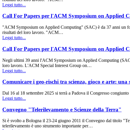
Leggi tutto...
Call For Papers per l'ACM Symposium on Applied Co
"ACM Symposium on Applied Computing" (SAC) è da 37 anni un forum in
risultati del loro lavoro. "ACM…
Leggi tutto...
Call For Papers per l'ACM Symposium on Applied Co
Negli ultimi 39 anni l'ACM Symposium on Applied Computing (SAC) è sta
loro lavoro. L'ACM Special Interest Group on…
Leggi tutto...
Comunicare i geo-rischi tra scienza, gioco e arte: un
Dal 16 al 18 settembre 2025 si terrà a Padova il Congresso congiunt
Leggi tutto...
Convegno "Telerilevamento e Scienze della Terra"
Si è svolto a Bologna il 23-24 giugno 2011 il Convegno dal titolo "
telerilevamento è uno strumento importante per…