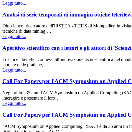
Leggi tutto...
Analisi di serie temporali di immagini ottiche teleril
Dino Ienco, ricercatore dell'IRSTEA - TETIS di Montpellier, in visita 
tecniche di data mining:…
Leggi tutto...
Aperitivo scientifico con i lettori e gli autori di 'Scienz
I rischi e i benefici connessi all’innovazione tecnoscientifica nel qua
teoria e nelle pratiche,…
Leggi tutto...
Call For Papers per l'ACM Symposium on Applied Co
Negli ultimi 35 anni l'ACM Symposium on Applied Computing (SAC) è stat
interagire e presentare il loro…
Leggi tutto...
Call For Papers per l'ACM Symposium on Applied Co
"ACM Symposium on Applied Computing" (SAC) è da 36 anni un forum in
risultati del loro lavoro. "ACM…