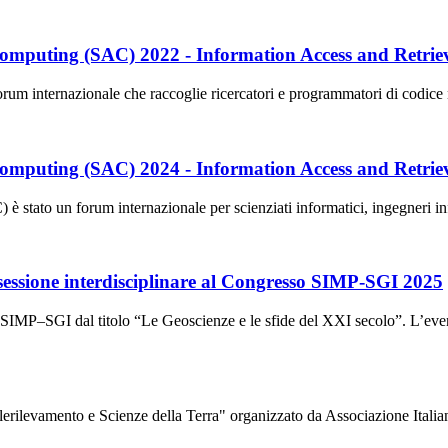
mputing (SAC) 2022 - Information Access and Retrie
ternazionale che raccoglie ricercatori e programmatori di codice nel 
mputing (SAC) 2024 - Information Access and Retrie
to un forum internazionale per scienziati informatici, ingegneri inform
a sessione interdisciplinare al Congresso SIMP-SGI 2025
o SIMP–SGI dal titolo “Le Geoscienze e le sfide del XXI secolo”. L’ev
Telerilevamento e Scienze della Terra" organizzato da Associazione It