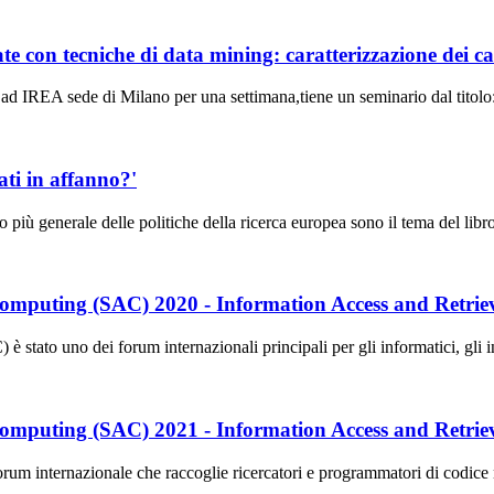
evate con tecniche di data mining: caratterizzazione dei
ad IREA sede di Milano per una settimana,tiene un seminario dal titolo: 
iati in affanno?'
dro più generale delle politiche della ricerca europea sono il tema del li
mputing (SAC) 2020 - Information Access and Retrie
o uno dei forum internazionali principali per gli informatici, gli inge
mputing (SAC) 2021 - Information Access and Retrie
ternazionale che raccoglie ricercatori e programmatori di codice nel 