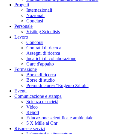
Progetti
Internazionali
Nazionali
Conclusi
Personale
Visiting Scientists
Lavoro
Concorsi
Contratti di ricerca
Assegni di ricerca
Incarichi di collaborazione
Gare d'appalto
Formazione
Borse di ricerca
Borse di studio
Premi di laurea "Eugenio Zilioli"
Eventi
Comunicazione e stampa
Scienza e società
Video
Report
Educazione scientifica e ambientale
5 X Mille al Cnr
Risorse e servizi
Laboratori e attrezzature