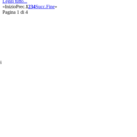
Leggi tutto...
«
Inizio
Prec.
1
2
3
4
Succ.
Fine
»
Pagina 1 di 4
i