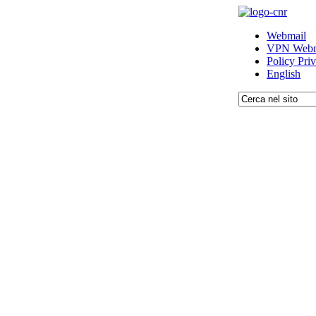
Webmail
VPN Webm
Policy Pri
English