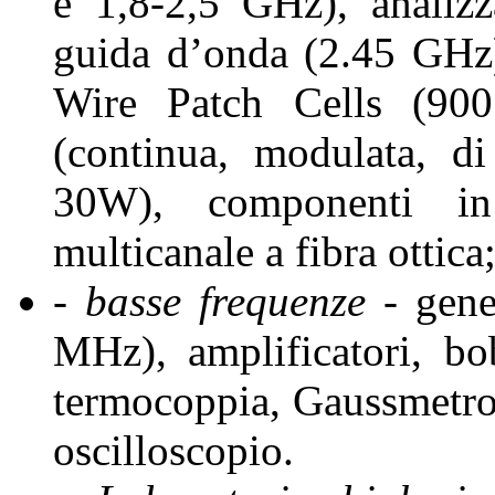
e 1,8-2,5 GHz), analizz
guida d’onda (2.45 GHz
Wire Patch Cells (900
(continua, modulata, 
30W), componenti in
multicanale a fibra ottica
- basse frequenze
- gene
MHz), amplificatori, b
termocoppia, Gaussmetro
oscilloscopio.