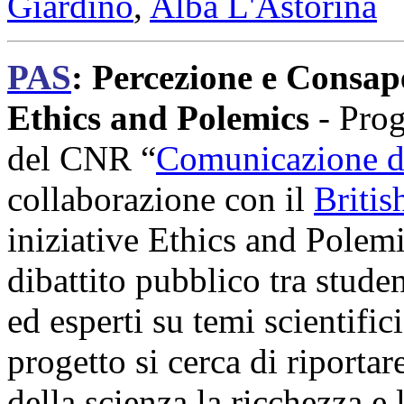
Giardino
,
Alba L'Astorina
PAS
: Percezione e Consap
Ethics and Polemics
- Pro
del CNR “
Comunicazione de
collaborazione con il
Britis
iniziative Ethics and Polem
dibattito pubblico tra studen
ed esperti su temi scientific
progetto si cerca di riporta
della scienza la ricchezza e 