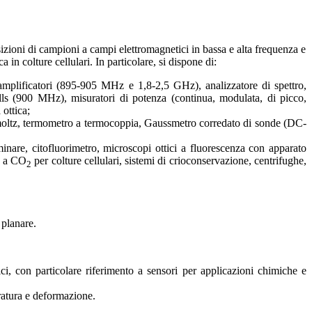
sizioni di campioni a campi elettromagnetici in bassa e alta frequenza e
 in colture cellulari. In particolare, si dispone di:
plificatori (895-905 MHz e 1,8-2,5 GHz), analizzatore di spettro,
(900 MHz), misuratori di potenza (continua, modulata, di picco,
ottica;
lmoltz, termometro a termocoppia, Gaussmetro corredato di sonde (DC-
minare, citofluorimetro, microscopi ottici a fluorescenza con apparato
ri a CO
per colture cellulari, sistemi di crioconservazione, centrifughe,
2
 planare.
ici, con particolare riferimento a sensori per applicazioni chimiche e
ratura e deformazione.