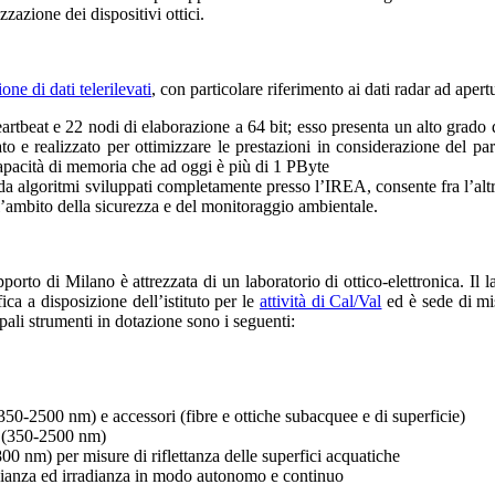
erizzazione dei dispositivi ottici.
one di dati telerilevati
, con particolare riferimento ai dati radar ad aper
eartbeat e 22 nodi di elaborazione a 64 bit; esso presenta un alto grado 
tato e realizzato per ottimizzare le prestazioni in considerazione del pa
apacità di memoria che ad oggi è più di 1 PByte
e da algoritmi sviluppati completamente presso l’IREA, consente fra l’al
l’ambito della sicurezza e del monitoraggio ambientale.
orto di Milano è attrezzata di un laboratorio di ottico-elettronica. Il 
ica a disposizione dell’istituto per le
attività di Cal/Val
ed è sede di mis
pali strumenti in dotazione sono i seguenti:
50-2500 nm) e accessori (fibre e ottiche subacquee e di superficie)
 (350-2500 nm)
0 nm) per misure di riflettanza delle superfici acquatiche
anza ed irradianza in modo autonomo e continuo