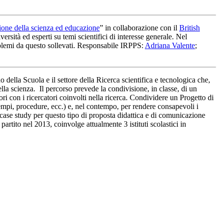
one della scienza ed educazione
” in collaborazione con il
British
ersità ed esperti su temi scientifici di interesse generale. Nel
problemi da questo sollevati. Responsabile IRPPS:
Adriana Valente
;
della Scuola e il settore della Ricerca scientifica e tecnologica che,
lla scienza. Il percorso prevede la condivisione, in classe, di un
tori con i ricercatori coinvolti nella ricerca. Condividere un Progetto di
tempi, procedure, ecc.) e, nel contempo, per rendere consapevoli i
e case study per questo tipo di proposta didattica e di comunicazione
è partito nel 2013, coinvolge attualmente 3 istituti scolastici in