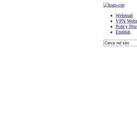
Webmail
VPN Webm
Policy Pri
English