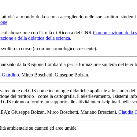
attività al mondo della scuola accogliendo nelle sue strutture student
ione
.
 collaborazione con l'Unità di Ricerca del CNR
Comunicazione della 
zione e della didattica della scienza
.
 svolti o in corso (in ordine cronologico crescente).
nanziato dalla Regione Lombardia per la formazione sui temi del teleri
 Giardino,
Mirco Boschetti, Giuseppe Bolzan.
levamento e dei GIS come tecnologie didattiche applicate allo studio de
one del territorio - come la cartografia, il telerilevamento, i sistemi inf
CATGIS mirano a fornire un supporto alle attività interdisciplinari nelle sc
EA); Giuseppe Bolzan, Mirco Boschetti, Mariano Bresciani,
Claudia 
ilità ambientale su canneti ed aree umide.