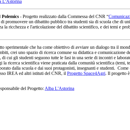
a L'Astorina
d Polemics
- Progetto realizzato dalla Commessa del CNR “
Comunicazi
 di promuovere un dibattito pubblico tra studenti sia di scuola che di univ
a la ricchezza e l'articolazione del dibattito scientifico, e dei temi e 
o sperimentale che ha come obiettivo di avviare un dialogo tra il mondo 
 ambiti, crei uno spazio di ricerca comune su didattica e comunicazione de
 di cui gli studenti seguono tutte le fasi in una serie di incontri e labora
 la ricerca scientifica viene praticata dalla comunità scientifica (temi, 
laborato dalla scuola e dai suoi protagonisti, insegnanti e studenti. Com
esso IREA ed altri istituti del CNR, il
Progetto Space4Agri
. Il progetto 
esponsabile del Progetto:
Alba L'Astorina