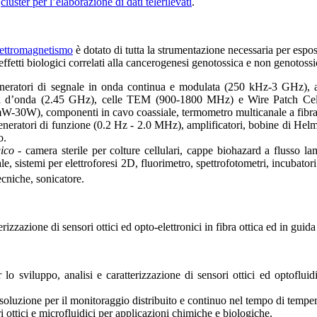
n
cluster per l’elaborazione di dati telerilevati
.
lettromagnetismo
è dotato di tutta la strumentazione necessaria per espo
effetti biologici correlati alla cancerogenesi genotossica e non genotossica
neratori di segnale in onda continua e modulata (250 kHz-3 GHz), am
 d’onda (2.45 GHz), celle TEM (900-1800 MHz) e Wire Patch Cells 
30W), componenti in cavo coassiale, termometro multicanale a fibra 
eneratori di funzione (0.2 Hz - 2.0 MHz), amplificatori, bobine di He
o.
gico
- camera sterile per colture cellulari, cappe biohazard a flusso la
le, sistemi per elettroforesi 2D, fluorimetro, spettrofotometri, incubato
ecniche, sonicatore.
erizzazione di sensori ottici ed opto-elettronici in fibra ottica ed in guida
 lo sviluppo, analisi e caratterizzazione di sensori ottici ed optofluid
isoluzione per il monitoraggio distribuito e continuo nel tempo di tempe
ri ottici e microfluidici per applicazioni chimiche e biologiche.