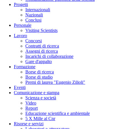
Progetti
Internazionali
Nazionali
Conclusi
Personale
Visiting Scientists
Lavoro
Concorsi
Contratti di ricerca
Assegni di ricerca
Incarichi di collaborazione
Gare d'appalto
Formazione
Borse di ricerca
Borse di studio
Premi di laurea "Eugenio Zilioli"
Eventi
Comunicazione e stampa
Scienza e società
Video
Report
Educazione scientifica e ambientale
5 X Mille al Cnr
Risorse e servizi
Laboratori e attrezzature