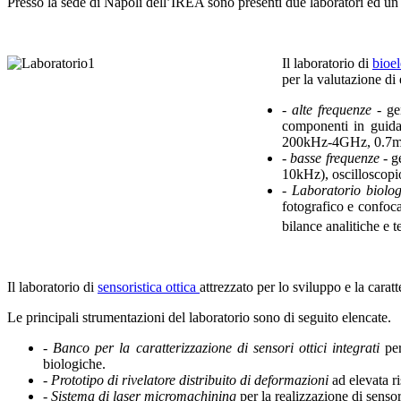
Presso la sede di Napoli dell’IREA sono presenti due laboratori ed u
Il laboratorio di
bioe
per la valutazione di 
- alte frequenze
- ge
componenti in guida
200kHz-4GHz, 0.7mW-
- basse frequenze
- g
10kHz), oscilloscopi
- Laboratorio biolo
fotografico e confoca
bilance analitiche e t
Il laboratorio di
sensoristica ottica
attrezzato per lo sviluppo e la caratt
Le principali strumentazioni del laboratorio sono di seguito elencate.
- Banco per la caratterizzazione di sensori ottici integrati
per
biologiche.
- Prototipo di rivelatore distribuito di deformazioni
ad elevata r
- Sistema di laser micromachining
per la realizzazione di senso