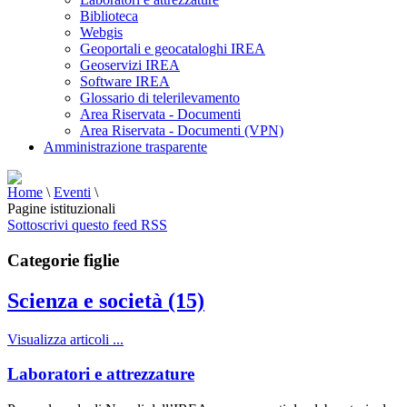
Biblioteca
Webgis
Geoportali e geocataloghi IREA
Geoservizi IREA
Software IREA
Glossario di telerilevamento
Area Riservata - Documenti
Area Riservata - Documenti (VPN)
Amministrazione trasparente
Home
\
Eventi
\
Pagine istituzionali
Sottoscrivi questo feed RSS
Categorie figlie
Scienza e società (15)
Visualizza articoli ...
Laboratori e attrezzature