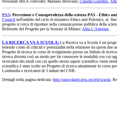
Personale IREA coinvolto: Mariano Bresciani,
Claudia Giardino
,
Alb
PAS
: Percezione e Consapevolezza della scienza PAS - Ethics an
Council
nell'ambito del ciclo di iniziative Ethics and Polemics, al fine
progetto si cerca di riportare nella comunicazione pubblica della scienz
Referente del Progetto per la Sezione di Milano:
Alba L'Astorina
LA RICERCA VA A SCUOLA:
La Ricerca va a Scuola è un progett
tenendo conto di criticità e potenzialità nella relazione tra questi due
Progetto di ricerca in corso di svolgimento presso un Istituto di ricerca,
ricerca diventa così un modo per far conoscere le modalità con cui oggi
ricercatori dei modi con cui quello stesso sapere scientifico viene rie
scientifica è stato scelto un Progetto di ricerca attualmente in corso pr
Lombardia e ricercatori di 3 istituti del CNR.
Dettagli nella pagina dedicata:
http://space4agri.irea.cnr.it/it/scuola
. R