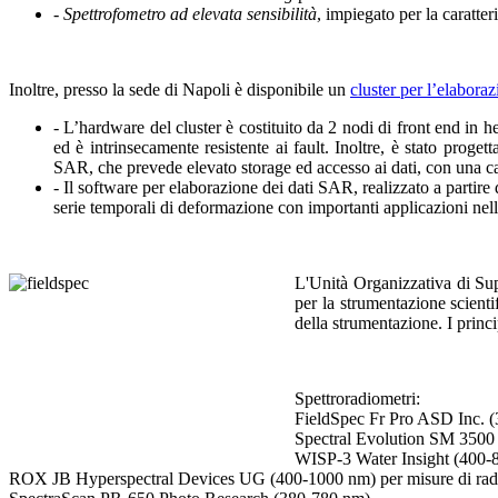
- Spettrofometro ad elevata sensibilità
, impiegato per la caratt
Inoltre, presso la sede di Napoli è disponibile un
cluster per l’elaborazi
- L’hardware del cluster è costituito da 2 nodi di front end in h
ed è intrinsecamente resistente ai fault. Inoltre, è stato proget
SAR, che prevede elevato storage ed accesso ai dati, con una c
- Il software per elaborazione dei dati SAR, realizzato a partir
serie temporali di deformazione con importanti applicazioni nel
L'Unità Organizzativa di Supp
per la strumentazione scientif
della strumentazione. I princi
Spettroradiometri:
FieldSpec Fr Pro ASD Inc. (3
Spectral Evolution SM 3500
WISP-3 Water Insight (400-80
ROX JB Hyperspectral Devices UG (400-1000 nm) per misure di radi