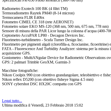
SpectraScan PR-650 Photo Research (380-780 nm)
Radiometro Exotech 100 BK (4 filtri TM)
Termoradiometro Raytek PM40 (8-14 micron)
Termocamera FLIR E40bx
Fotometro CIMEL CE 318 (rete AERONET)
Fotometro solare EKO MS-120 (368 nm, 500 nm, 675 nm, 778 nm)
Sensore di misura della PAR Licor lungo la colonna d’acqua (400-70
Ceptometro AccuPAR LP80 - Decagon Devices Inc.
Fluorimetro-turbidimetro - Scufa Turner Design Inc.
Fluorimetro per pigmenti algali (clorofilla-a, ficocianine, ficoeritri
FATA - Fluorescence And Turbidity Analiyzer: sistema per la misura in 
acquisizione GPS.
Goniometro - MultiANgular Device for Radiometric Observations ov
GPS: 2 palmari Trimble GeoXM, Garmin-3
Macchine fotografiche:
Nikon Coolpix 990 (con obiettivo grandangolare, teleobiettivo e fishe
Nikon reflex D5200 (con obiettivo fisheye Sigma 4.5 mm)
SONY cybershot DSC HX20C compatta con GPS
Leggi tutto...
Ultima modifica il Venerdì, 23 Febbraio 2018 15:02