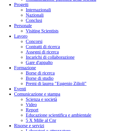
Progetti
Internazionali
Nazionali
Conclusi
Personale
Visiting Scientists
Lavoro
Concorsi
Contratti di ricerca
Assegni di ricerca
Incarichi di collaborazione
Gare d'appalto
Formazione
Borse di ricerca
Borse di studio
Premi di laurea "Eugenio Zilioli"
Eventi
Comunicazione e stampa
Scienza e società
Video
Report
Educazione scientifica e ambientale
5 X Mille al Cnr
Risorse e servizi
Laboratori e attrezzature