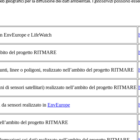
eb geografici per la diffusione dei dati ambientali. I
geoservizi
possono esser
o in EnvEurope e LifeWatch
’ambito del progetto RITMARE
 punti, linee o poligoni, realizzato nell’ambito del progetto RITMARE
ini di sensori satellitari) realizzato nell’ambito del progetto RITMARE
i da sensori realizzato in
EnvEurope
to nell’ambito del progetto RITMARE
(informazioni sui dati) realizzato nell’ambito del progetto RITMARE