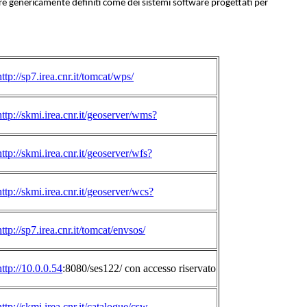
e genericamente definiti come dei sistemi software progettati per
http://sp7.irea.cnr.it/tomcat/wps/
http://skmi.irea.cnr.it/geoserver/wms?
http://skmi.irea.cnr.it/geoserver/wfs?
http://skmi.irea.cnr.it/geoserver/wcs?
http://sp7.irea.cnr.it/tomcat/envsos/
http://10.0.0.54
:8080/ses122/ con accesso riservato
http://skmi.irea.cnr.it/catalogue/csw