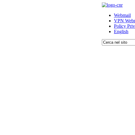
Webmail
VPN Webm
Policy Pri
English