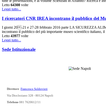
tutte le presentazioni, e al volume Scienziati in Affanno? Ricerca e 
Letto
64308
volte
Leggi tutto...
I ricercatori CNR IREA incontrano il pubblico del Mu
I giorni 20-21 e 27-28 febbraio 2016 parte LA SICUREZZA ALIME
incontrano il pubblico del più importante museo scientifico italiano, i
Letto
43977
volte
Leggi tutto...
Sede Istituzionale
Direttore
Francesco Soldovieri
Via Diocleziano 328 - 80124 Napoli
Telefono
081 7620612/11