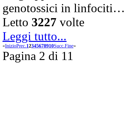
genotossici in linfociti…
Letto
3227
volte
Leggi tutto...
«
Inizio
Prec.
1
2
3
4
5
6
7
8
9
10
Succ.
Fine
»
Pagina 2 di 11