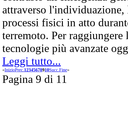
attraverso l'individuazione, 
processi fisici in atto duran
terremoto. Per raggiungere l
tecnologie più avanzate og
Leggi tutto...
«
Inizio
Prec.
1
2
3
4
5
6
7
8
9
10
Succ.
Fine
»
Pagina 9 di 11