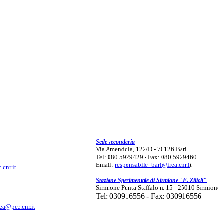
Sede secondaria
Via Amendola, 122/D - 70126 Bari
Tel: 080 5929429 - Fax: 080 5929460
Email:
responsabile_bari@irea.cnr.i
t
.cnr.it
Stazione Sperimentale di Sirmione "E. Zilioli"
Sirmione Punta Staffalo n. 15 - 25010 Sirmion
Tel: 030916556 - Fax: 030916556
rea@pec.cnr.it