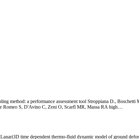
ling method: a performance assessment tool Stroppiana D., Boschetti M
rope Romeo S, D'Avino C, Zeni O, Scarfì MR, Massa RA high…
. Lanari3D time dependent thermo-fluid dynamic model of ground defor