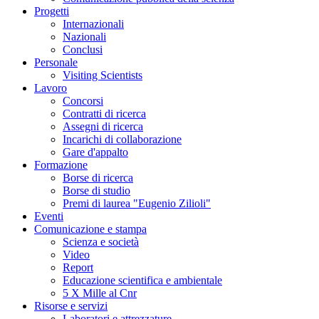
Progetti
Internazionali
Nazionali
Conclusi
Personale
Visiting Scientists
Lavoro
Concorsi
Contratti di ricerca
Assegni di ricerca
Incarichi di collaborazione
Gare d'appalto
Formazione
Borse di ricerca
Borse di studio
Premi di laurea "Eugenio Zilioli"
Eventi
Comunicazione e stampa
Scienza e società
Video
Report
Educazione scientifica e ambientale
5 X Mille al Cnr
Risorse e servizi
Laboratori e attrezzature