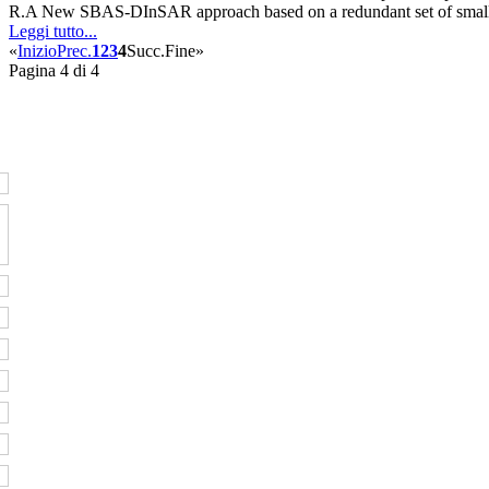
R.A New SBAS-DInSAR approach based on a redundant set of small b
Leggi tutto...
«
Inizio
Prec.
1
2
3
4
Succ.
Fine
»
Pagina 4 di 4