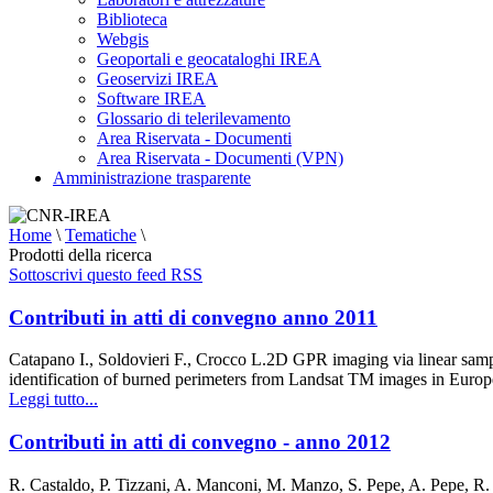
Biblioteca
Webgis
Geoportali e geocataloghi IREA
Geoservizi IREA
Software IREA
Glossario di telerilevamento
Area Riservata - Documenti
Area Riservata - Documenti (VPN)
Amministrazione trasparente
Home
\
Tematiche
\
Prodotti della ricerca
Sottoscrivi questo feed RSS
Contributi in atti di convegno anno 2011
Catapano I., Soldovieri F., Crocco L.2D GPR imaging via linear samp
identification of burned perimeters from Landsat TM images in Eu
Leggi tutto...
Contributi in atti di convegno - anno 2012
R. Castaldo, P. Tizzani, A. Manconi, M. Manzo, S. Pepe, A. Pepe, R