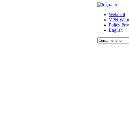
Webmail
VPN Webm
Policy Pri
English