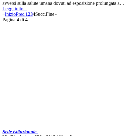
avversi sulla salute umana dovuti ad esposizione prolungata a…
Leggi tutto...
«
Inizio
Prec.
1
2
3
4
Succ.
Fine
»
Pagina 4 di 4
Sede istituzionale