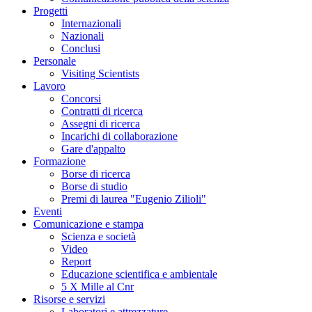
Progetti
Internazionali
Nazionali
Conclusi
Personale
Visiting Scientists
Lavoro
Concorsi
Contratti di ricerca
Assegni di ricerca
Incarichi di collaborazione
Gare d'appalto
Formazione
Borse di ricerca
Borse di studio
Premi di laurea "Eugenio Zilioli"
Eventi
Comunicazione e stampa
Scienza e società
Video
Report
Educazione scientifica e ambientale
5 X Mille al Cnr
Risorse e servizi
Laboratori e attrezzature