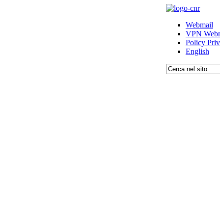
Webmail
VPN Webm
Policy Pri
English