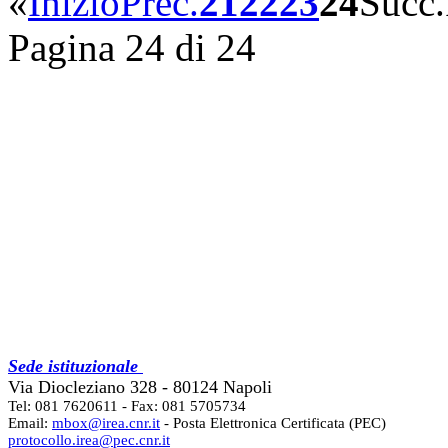
«
Inizio
Prec.
21
22
23
24
Succ.
Pagina 24 di 24
Sede istituzionale
Via Diocleziano 328 - 80124 Napoli
Tel: 081 7620611 - Fax: 081 5705734
Email:
mbox@irea.cnr.it
- Posta Elettronica Certificata (PEC)
protocollo.irea@pec.cnr.it