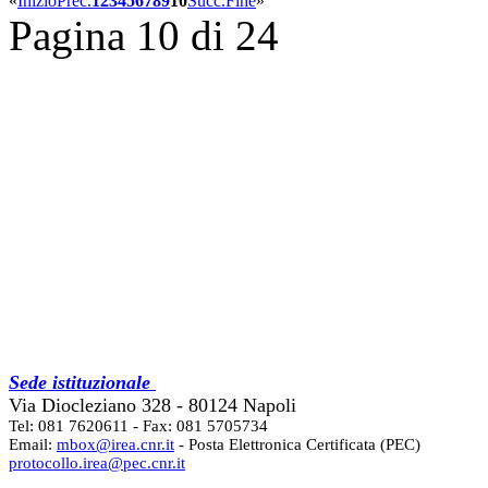
«
Inizio
Prec.
1
2
3
4
5
6
7
8
9
10
Succ.
Fine
»
Pagina 10 di 24
Sede istituzionale
Via Diocleziano 328 - 80124 Napoli
Tel: 081 7620611 - Fax: 081 5705734
Email:
mbox@irea.cnr.it
- Posta Elettronica Certificata (PEC)
protocollo.irea@pec.cnr.it