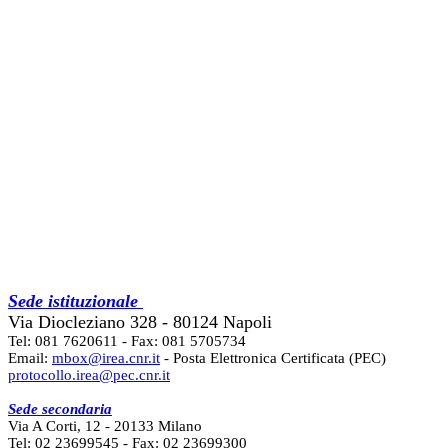
Sede istituzionale
Via Diocleziano 328 - 80124 Napoli
Tel: 081 7620611 - Fax: 081 5705734
Email:
mbox@irea.cnr.it
- Posta Elettronica Certificata (PEC)
protocollo.irea@pec.cnr.it
Sede secondaria
Via A Corti, 12 - 20133 Milano
Tel: 02 23699545 - Fax: 02 23699300