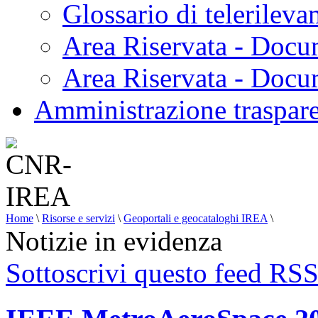
Glossario di telerilev
Area Riservata - Docu
Area Riservata - Doc
Amministrazione traspar
Home
\
Risorse e servizi
\
Geoportali e geocataloghi IREA
\
Notizie in evidenza
Sottoscrivi questo feed RS