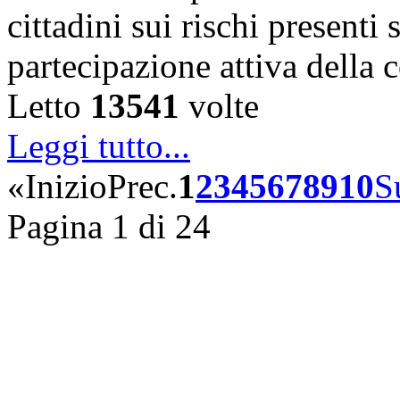
cittadini sui rischi presenti s
partecipazione attiva della
Letto
13541
volte
Leggi tutto...
«
Inizio
Prec.
1
2
3
4
5
6
7
8
9
10
S
Pagina 1 di 24