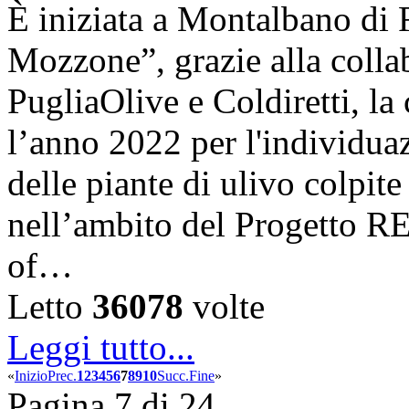
È iniziata a Montalbano di 
Mozzone”, grazie alla coll
PugliaOlive e Coldiretti, la
l’anno 2022 per l'individua
delle piante di ulivo colpite
nell’ambito del Progetto 
of…
Letto
36078
volte
Leggi tutto...
«
Inizio
Prec.
1
2
3
4
5
6
7
8
9
10
Succ.
Fine
»
Pagina 7 di 24