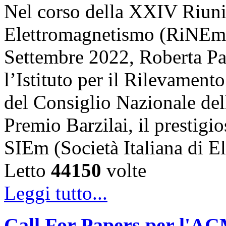
Nel corso della XXIV Riun
Elettromagnetismo (RiNEm),
Settembre 2022, Roberta Pal
l’Istituto per il Rilevamen
del Consiglio Nazionale dell
Premio Barzilai, il prestigi
SIEm (Società Italiana di 
Letto
44150
volte
Leggi tutto...
Call For Papers per l'A