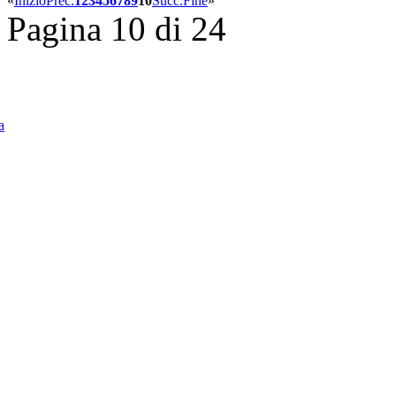
«
Inizio
Prec.
1
2
3
4
5
6
7
8
9
10
Succ.
Fine
»
Pagina 10 di 24
a