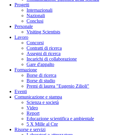
Progetti
Internazionali
Nazionali
Conclusi
Personale
Visiting Scientists
Lavoro
Concorsi
Contratti di ricerca
Assegni di ricerca
Incarichi di collaborazione
Gare d'appalto
Formazione
Borse di ricerca
Borse di studio
Premi di laurea "Eugenio Zilioli"
Eventi
Comunicazione e stampa
Scienza e società
Video
Report
Educazione scientifica e ambientale
5 X Mille al Cnr
Risorse e servizi
Laboratori e attrezzature