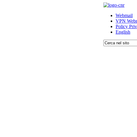
Webmail
VPN Webm
Policy Pri
English