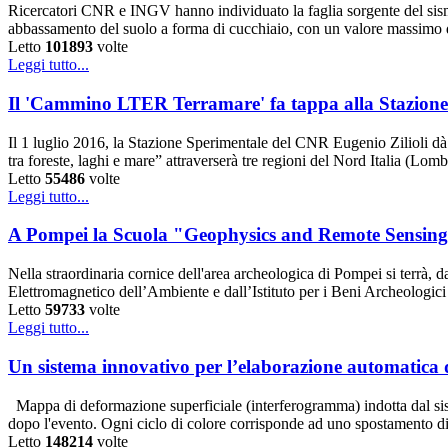
Ricercatori CNR e INGV hanno individuato la faglia sorgente del sism
abbassamento del suolo a forma di cucchiaio, con un valore massimo d
Letto
101893
volte
Leggi tutto...
Il 'Cammino LTER Terramare' fa tappa alla Stazione 
Il 1 luglio 2016, la Stazione Sperimentale del CNR Eugenio Zilioli d
tra foreste, laghi e mare” attraverserà tre regioni del Nord Italia (Lom
Letto
55486
volte
Leggi tutto...
A Pompei la Scuola "Geophysics and Remote Sensing
Nella straordinaria cornice dell'area archeologica di Pompei si terrà,
Elettromagnetico dell’Ambiente e dall’Istituto per i Beni Archeologi
Letto
59733
volte
Leggi tutto...
Un sistema innovativo per l’elaborazione automatica 
Mappa di deformazione superficiale (interferogramma) indotta dal sis
dopo l'evento. Ogni ciclo di colore corrisponde ad uno spostamento di
Letto
148214
volte