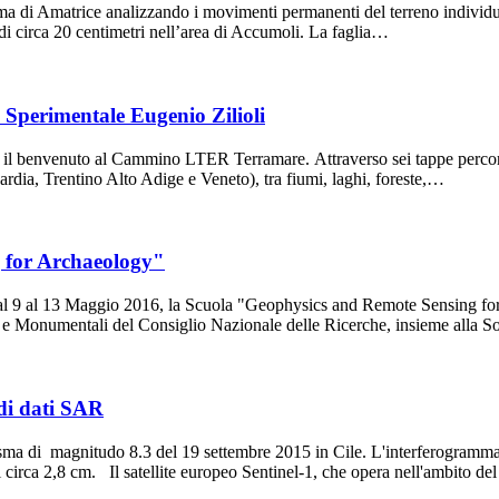
a di Amatrice analizzando i movimenti permanenti del terreno individua
i circa 20 centimetri nell’area di Accumoli. La faglia…
Sperimentale Eugenio Zilioli
à il benvenuto al Cammino LTER Terramare. Attraverso sei tappe percor
bardia, Trentino Alto Adige e Veneto), tra fiumi, laghi, foreste,…
 for Archaeology"
 dal 9 al 13 Maggio 2016, la Scuola "Geophysics and Remote Sensing for 
ci e Monumentali del Consiglio Nazionale delle Ricerche, insieme alla
di dati SAR
ma di magnitudo 8.3 del 19 settembre 2015 in Cile. L'interferogramma 
 circa 2,8 cm. Il satellite europeo Sentinel-1, che opera nell'ambito 