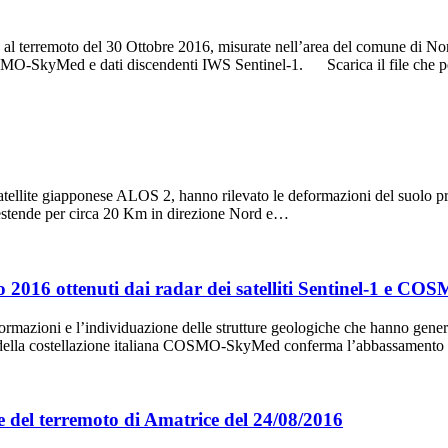
 terremoto del 30 Ottobre 2016, misurate nell’area del comune di Norcia
O-SkyMed e dati discendenti IWS Sentinel-1. Scarica il file che 
atellite giapponese ALOS 2, hanno rilevato le deformazioni del suolo pr
 estende per circa 20 Km in direzione Nord e…
sto 2016 ottenuti dai radar dei satelliti Sentinel-1 e
mazioni e l’individuazione delle strutture geologiche che hanno generato i
1 e della costellazione italiana COSMO-SkyMed conferma l’abbassament
lie del terremoto di Amatrice del 24/08/2016