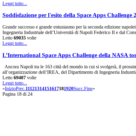
Leggi tutto...
Soddisfazione per l'esito della Space Apps Challenge 
Grande successo e grande entusiasmo per la seconda edizione napole
Ingegneria Industriale dell’Università di Napoli Federico II e dal C
Letto
69035
volte
Leggi tutto...
L’International Space Apps Challenge della NASA to
Ancora Napoli tra le 163 città del mondo in cui si svolgerà, il pross
all’organizzazione dell’IREA, del Dipartimento di Ingegneria Industr
Letto
69407
volte
Leggi tutto...
«
Inizio
Prec.
11
12
13
14
15
16
17
18
19
20
Succ.
Fine
»
Pagina 18 di 24