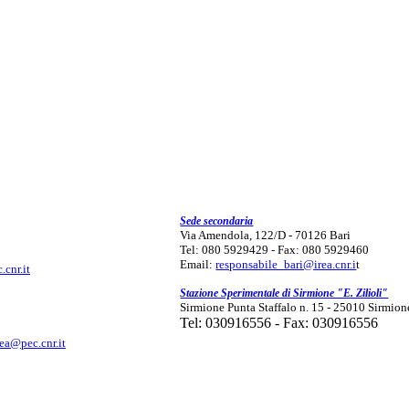
Sede secondaria
Via Amendola, 122/D - 70126 Bari
Tel: 080 5929429 - Fax: 080 5929460
Email:
responsabile_bari@irea.cnr.i
t
.cnr.it
Stazione Sperimentale di Sirmione "E. Zilioli"
Sirmione Punta Staffalo n. 15 - 25010 Sirmion
Tel: 030916556 - Fax: 030916556
rea@pec.cnr.it