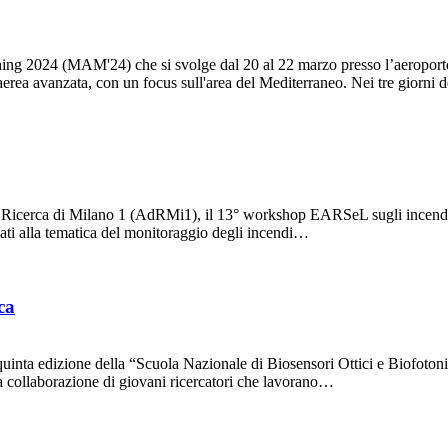
ing 2024 (MAM'24) che si svolge dal 20 al 22 marzo presso l’aeroport
 aerea avanzata, con un focus sull'area del Mediterraneo. Nei tre giorni
 di Ricerca di Milano 1 (AdRMi1), il 13° workshop EARSeL sugli incendi
ati alla tematica del monitoraggio degli incendi…
ca
la quinta edizione della “Scuola Nazionale di Biosensori Ottici e Biof
a collaborazione di giovani ricercatori che lavorano…