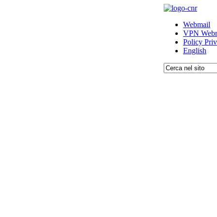
Webmail
VPN Webm
Policy Pri
English