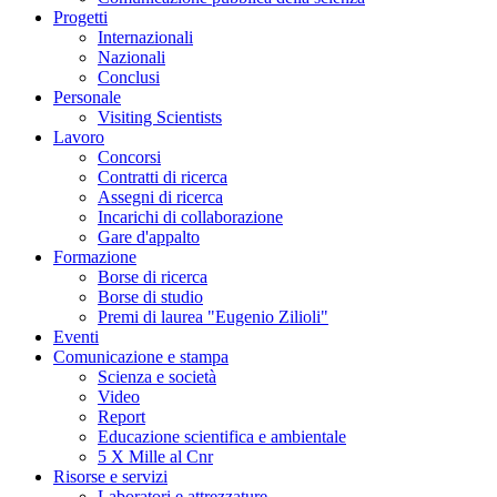
Progetti
Internazionali
Nazionali
Conclusi
Personale
Visiting Scientists
Lavoro
Concorsi
Contratti di ricerca
Assegni di ricerca
Incarichi di collaborazione
Gare d'appalto
Formazione
Borse di ricerca
Borse di studio
Premi di laurea "Eugenio Zilioli"
Eventi
Comunicazione e stampa
Scienza e società
Video
Report
Educazione scientifica e ambientale
5 X Mille al Cnr
Risorse e servizi
Laboratori e attrezzature