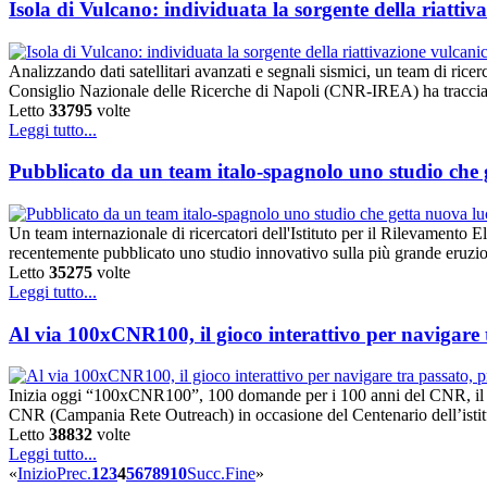
Isola di Vulcano: individuata la sorgente della riattiv
Analizzando dati satellitari avanzati e segnali sismici, un team di ric
Consiglio Nazionale delle Ricerche di Napoli (CNR-IREA) ha tracciato
Letto
33795
volte
Leggi tutto...
Pubblicato da un team italo-spagnolo uno studio che g
Un team internazionale di ricercatori dell'Istituto per il Rilevame
recentemente pubblicato uno studio innovativo sulla più grande eruzio
Letto
35275
volte
Leggi tutto...
Al via 100xCNR100, il gioco interattivo per navigare 
Inizia oggi “100xCNR100”, 100 domande per i 100 anni del CNR, il gioc
CNR (Campania Rete Outreach) in occasione del Centenario dell’istitu
Letto
38832
volte
Leggi tutto...
«
Inizio
Prec.
1
2
3
4
5
6
7
8
9
10
Succ.
Fine
»