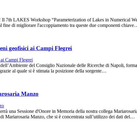
S! Il 7th LAKES Workshop “Parameterization of Lakes in Numerical Wea
ra, al fine di migliorare l'accoppiamento tra queste due componenti chiave
i geofisici ai Campi Flegrei
o dell’Ambiente del Consiglio Nazionale delle Ricerche di Napoli, forma
i, grazie al quale si è stimata la posizione della sorgente…
iarosaria Manzo
terrà una Sessione d'Onore in Memoria della nostra collega Mariarosar
a di Mariarosaria Manzo, che si è concentrata sull’utilizzo dei dati del…