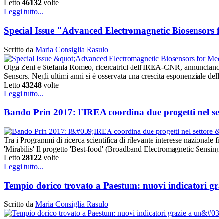
Letto
46132
volte
Leggi tutto...
Special Issue "Advanced Electromagnetic Biosensors 
Scritto da
Maria Consiglia Rasulo
Olga Zeni e Stefania Romeo, ricercatrici dell'IREA-CNR, annunciano l
Sensors. Negli ultimi anni si è osservata una crescita esponenziale del
Letto
43248
volte
Leggi tutto...
Bando Prin 2017: l'IREA coordina due progetti nel se
Tra i Programmi di ricerca scientifica di rilevante interesse nazionale 
'Mirabilis' Il progetto 'Best-food' (Broadband Electromagnetic Sensin
Letto
28122
volte
Leggi tutto...
Tempio dorico trovato a Paestum: nuovi indicatori gr
Scritto da
Maria Consiglia Rasulo