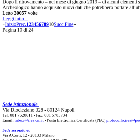
Dopo il ritrovamento – nel mese di giugno 2019 – di alcuni elementi s
Archeologico hanno acquisito nuovi dati che potrebbero portare all’u
Letto
30057
volte
Leggi tutto...
«
Inizio
Prec.
1
2
3
4
5
6
7
8
9
10
Succ.
Fine
»
Pagina 10 di 24
Sede istituzionale
Via Diocleziano 328 - 80124 Napoli
Tel: 081 7620611 - Fax: 081 5705734
Email:
mbox@irea.cnr.it
- Posta Elettronica Certificata (PEC)
protocollo.irea@pec
Sede secondaria
Via A Corti, 12 - 20133 Milano