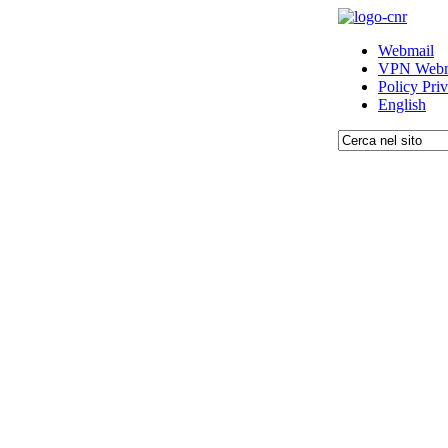
Webmail
VPN Webm
Policy Pri
English