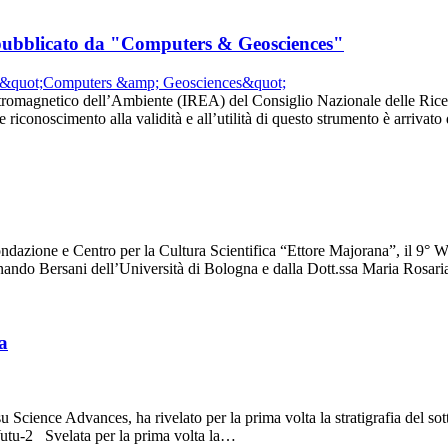
lo pubblicato da "Computers & Geosciences"
ettromagnetico dell’Ambiente (IREA) del Consiglio Nazionale delle Rice
 riconoscimento alla validità e all’utilità di questo strumento è arriva
 Fondazione e Centro per la Cultura Scientifica “Ettore Majorana”, il 9°
inando Bersani dell’Università di Bologna e dalla Dott.ssa Maria Rosar
a
Science Advances, ha rivelato per la prima volta la stratigrafia del sot
r Yutu-2 Svelata per la prima volta la…