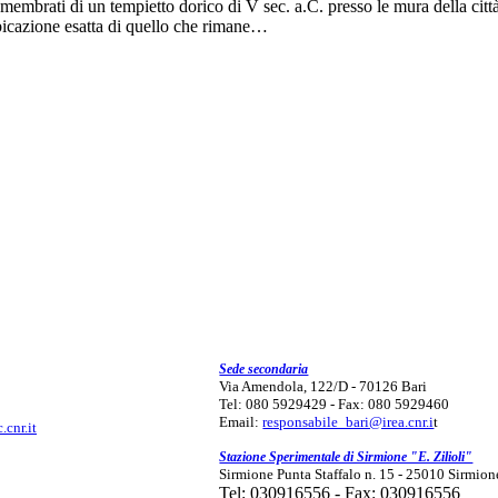
membrati di un tempietto dorico di V sec. a.C. presso le mura della citt
bicazione esatta di quello che rimane…
Sede secondaria
Via Amendola, 122/D - 70126 Bari
Tel: 080 5929429 - Fax: 080 5929460
Email:
responsabile_bari@irea.cnr.i
t
.cnr.it
Stazione Sperimentale di Sirmione "E. Zilioli"
Sirmione Punta Staffalo n. 15 - 25010 Sirmion
Tel: 030916556 - Fax: 030916556