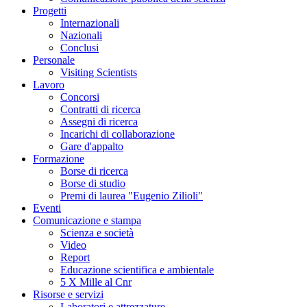
Progetti
Internazionali
Nazionali
Conclusi
Personale
Visiting Scientists
Lavoro
Concorsi
Contratti di ricerca
Assegni di ricerca
Incarichi di collaborazione
Gare d'appalto
Formazione
Borse di ricerca
Borse di studio
Premi di laurea "Eugenio Zilioli"
Eventi
Comunicazione e stampa
Scienza e società
Video
Report
Educazione scientifica e ambientale
5 X Mille al Cnr
Risorse e servizi
Laboratori e attrezzature