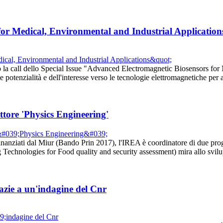
for Medical, Environmental and Industrial Application
a call dello Special Issue "Advanced Electromagnetic Biosensors for Me
le potenzialità e dell'interesse verso le tecnologie elettromagnetiche p
ttore 'Physics Engineering'
finanziati dal Miur (Bando Prin 2017), l'IREA è coordinatore di due proge
g Technologies for Food quality and security assessment) mira allo svi
azie a un'indagine del Cnr