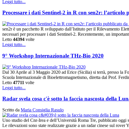
Leggi tutto...
Processare i dati Sentinel-2 in R con sen2r: l’artico
sen2r è un pacchetto R sviluppato dall’Istituto per il Rilevamento El
necessari per processare i dati Sentinel-2. Recentemente, un importante
Letto
44394
volte
Leggi tutto...
9° Workshop Internazionale THz-Bio 2020
Dal 30 Aprile al 3 Maggio 2020 ad Erice (Sicilia) si terrà, presso la
Scuola Internazionale di Bioelettromagnetismo, diretta dal Prof. Ferd
Letto
47711
volte
Leggi tutto...
Radar svela cosa c'è sotto la faccia nascosta della Lun
Scritto da
Maria Consiglia Rasulo
Uno studio del Cnr-Irea e dell’Università Roma Tre, pubblicato oggi su 
Le rilevazioni sono state realizzate grazie a un radar cinese sul rove