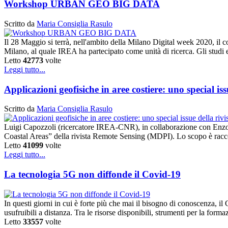
Workshop URBAN GEO BIG DATA
Scritto da
Maria Consiglia Rasulo
Il 28 Maggio si terrà, nell'ambito della Milano Digital week 2020, il 
Milano, al quale IREA ha partecipato come unità di ricerca. Gli studi
Letto
42773
volte
Leggi tutto...
Applicazioni geofisiche in aree costiere: uno special is
Scritto da
Maria Consiglia Rasulo
Luigi Capozzoli (ricercatore IREA-CNR), in collaborazione con Enzo 
Coastal Areas” della rivista Remote Sensing (MDPI). Lo scopo è raccogl
Letto
41099
volte
Leggi tutto...
La tecnologia 5G non diffonde il Covid-19
In questi giorni in cui è forte più che mai il bisogno di conoscenza, i
usufruibili a distanza. Tra le risorse disponibili, strumenti per la form
Letto
33557
volte