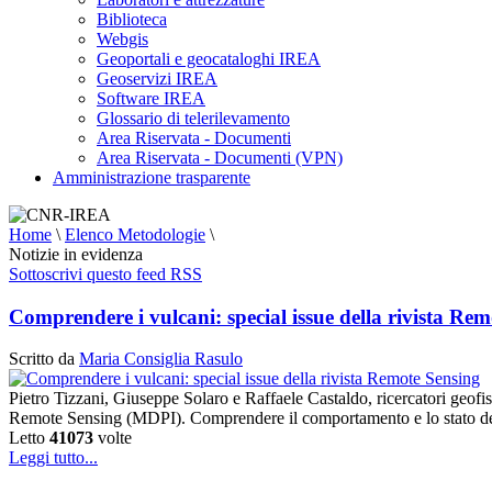
Biblioteca
Webgis
Geoportali e geocataloghi IREA
Geoservizi IREA
Software IREA
Glossario di telerilevamento
Area Riservata - Documenti
Area Riservata - Documenti (VPN)
Amministrazione trasparente
Home
\
Elenco Metodologie
\
Notizie in evidenza
Sottoscrivi questo feed RSS
Comprendere i vulcani: special issue della rivista Re
Scritto da
Maria Consiglia Rasulo
Pietro Tizzani, Giuseppe Solaro e Raffaele Castaldo, ricercatori geo
Remote Sensing (MDPI). Comprendere il comportamento e lo stato dei 
Letto
41073
volte
Leggi tutto...