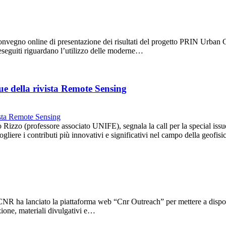
convegno online di presentazione dei risultati del progetto PRIN Urban G
 eseguiti riguardano l’utilizzo delle moderne…
sue della rivista Remote Sensing
Rizzo (professore associato UNIFE), segnala la call per la special i
iere i contributi più innovativi e significativi nel campo della geofis
l CNR ha lanciato la piattaforma web “Cnr Outreach” per mettere a dispos
azione, materiali divulgativi e…