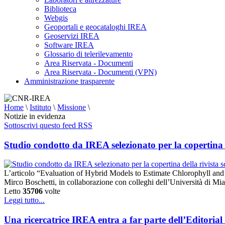
Biblioteca
Webgis
Geoportali e geocataloghi IREA
Geoservizi IREA
Software IREA
Glossario di telerilevamento
Area Riservata - Documenti
Area Riservata - Documenti (VPN)
Amministrazione trasparente
Home
\
Istituto
\
Missione
\
Notizie in evidenza
Sottoscrivi questo feed RSS
Studio condotto da IREA selezionato per la copertina 
L’articolo “Evaluation of Hybrid Models to Estimate Chlorophyll an
Mirco Boschetti, in collaborazione con colleghi dell’Università di M
Letto
35706
volte
Leggi tutto...
Una ricercatrice IREA entra a far parte dell’Editoria