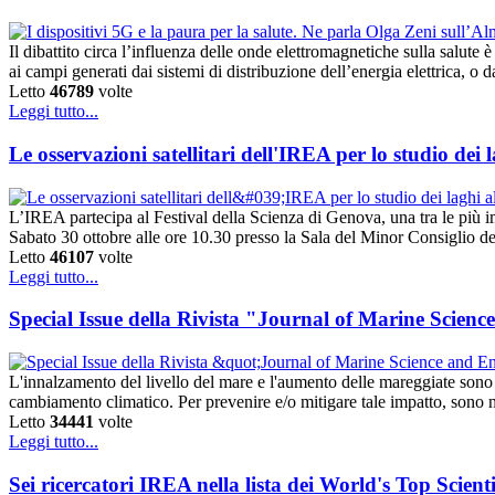
Il dibattito circa l’influenza delle onde elettromagnetiche sulla salute
ai campi generati dai sistemi di distribuzione dell’energia elettrica, o
Letto
46789
volte
Leggi tutto...
Le osservazioni satellitari dell'IREA per lo studio dei l
L’IREA partecipa al Festival della Scienza di Genova, una tra le più i
Sabato 30 ottobre alle ore 10.30 presso la Sala del Minor Consiglio 
Letto
46107
volte
Leggi tutto...
Special Issue della Rivista "Journal of Marine Scien
L'innalzamento del livello del mare e l'aumento delle mareggiate sono 
cambiamento climatico. Per prevenire e/o mitigare tale impatto, sono n
Letto
34441
volte
Leggi tutto...
Sei ricercatori IREA nella lista dei World's Top Scienti