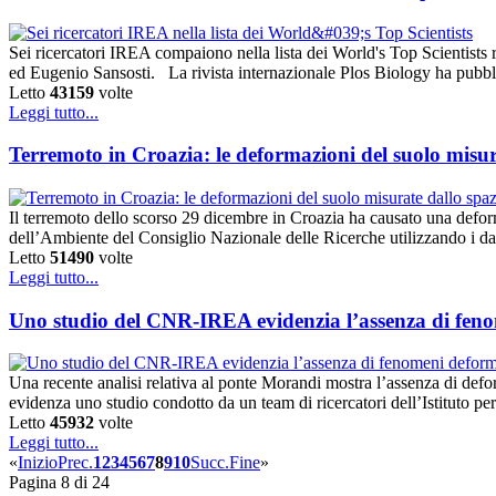
Sei ricercatori IREA compaiono nella lista dei World's Top Scientists
ed Eugenio Sansosti. La rivista internazionale Plos Biology ha pubblic
Letto
43159
volte
Leggi tutto...
Terremoto in Croazia: le deformazioni del suolo misur
Il terremoto dello scorso 29 dicembre in Croazia ha causato una deform
dell’Ambiente del Consiglio Nazionale delle Ricerche utilizzando i da
Letto
51490
volte
Leggi tutto...
Uno studio del CNR-IREA evidenzia l’assenza di fenom
Una recente analisi relativa al ponte Morandi mostra l’assenza di defor
evidenza uno studio condotto da un team di ricercatori dell’Istitut
Letto
45932
volte
Leggi tutto...
«
Inizio
Prec.
1
2
3
4
5
6
7
8
9
10
Succ.
Fine
»
Pagina 8 di 24