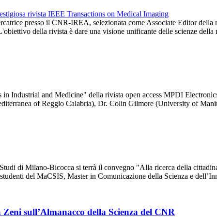
ercatrice presso il CNR-IREA, selezionata come Associate Editor della 
obiettivo della rivista è dare una visione unificante delle scienze dell
in Industrial and Medicine" della rivista open access MPDI Electronics
iterranea of Reggio Calabria), Dr. Colin Gilmore (University of Man
udi di Milano-Bicocca si terrà il convegno "Alla ricerca della cittadinan
gli studenti del MaCSIS, Master in Comunicazione della Scienza e dell’
lga Zeni sull’Almanacco della Scienza del CNR