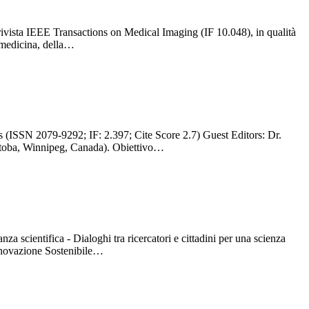
rivista IEEE Transactions on Medical Imaging (IF 10.048), in qualità
a medicina, della…
 (ISSN 2079-9292; IF: 2.397; Cite Score 2.7) Guest Editors: Dr.
itoba, Winnipeg, Canada). Obiettivo…
za scientifica - Dialoghi tra ricercatori e cittadini per una scienza
Innovazione Sostenibile…