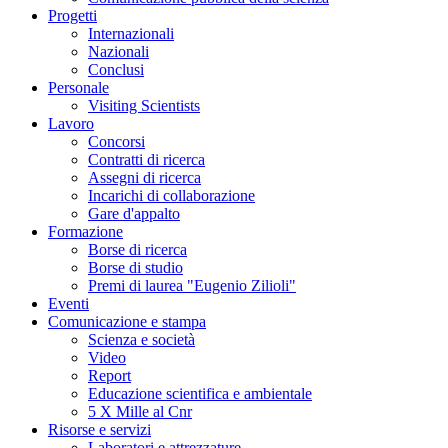
Progetti
Internazionali
Nazionali
Conclusi
Personale
Visiting Scientists
Lavoro
Concorsi
Contratti di ricerca
Assegni di ricerca
Incarichi di collaborazione
Gare d'appalto
Formazione
Borse di ricerca
Borse di studio
Premi di laurea "Eugenio Zilioli"
Eventi
Comunicazione e stampa
Scienza e società
Video
Report
Educazione scientifica e ambientale
5 X Mille al Cnr
Risorse e servizi
Laboratori e attrezzature