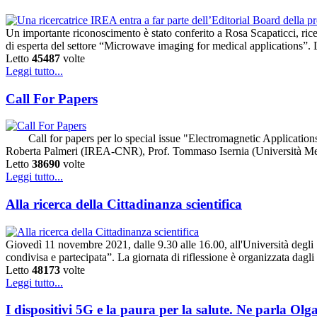
Un importante riconoscimento è stato conferito a Rosa Scapaticci, ric
di esperta del settore “Microwave imaging for medical applications”. L'
Letto
45487
volte
Leggi tutto...
Call For Papers
Call for papers per lo special issue "Electromagnetic Applications 
Roberta Palmeri (IREA-CNR), Prof. Tommaso Isernia (Università Med
Letto
38690
volte
Leggi tutto...
Alla ricerca della Cittadinanza scientifica
Giovedì 11 novembre 2021, dalle 9.30 alle 16.00, all'Università degli St
condivisa e partecipata”. La giornata di riflessione è organizzata da
Letto
48173
volte
Leggi tutto...
I dispositivi 5G e la paura per la salute. Ne parla O