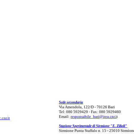
Sede secondaria
Via Amendola, 122/D - 70126 Bari
Tel: 080 5929429 - Fax: 080 5929460
Email:
responsabile_bari@irea.cnr.i
t
.cnr.it
Stazione Sperimentale di Sirmione "E. Zilioli"
Sirmione Punta Staffalo n. 15 - 25010 Sirmion