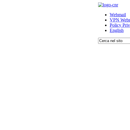
Webmail
VPN Webm
Policy Pri
English