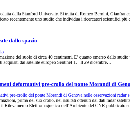
 redatta dalla Stanford University. Si tratta di Romeo Bernini, Gianfra
ato recentemente uno studio che individua i ricercatori scientifici più
ate dallo spazio
azione del suolo di circa 40 centimetri. E’ quanto emerso dallo studio u
ti acquisiti dal satellite europeo Sentinel-1. Il 29 dicembre…
eni deformativi pre-crollo del ponte Morandi di Genova
mazioni, prima del suo crollo, nei risultati ottenuti dai dati radar sat
o per il Rilevamento Elettromagnetico dell’Ambiente del CNR pubblicato