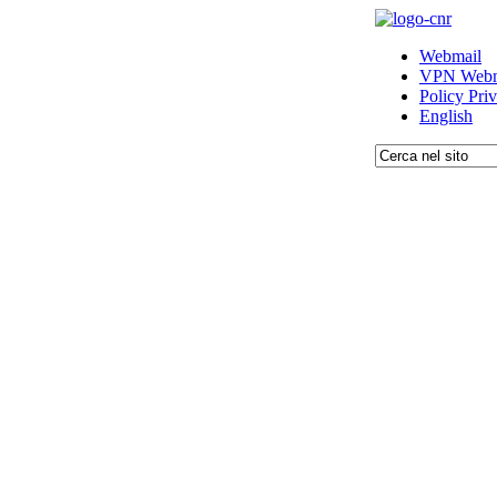
Webmail
VPN Webm
Policy Pri
English