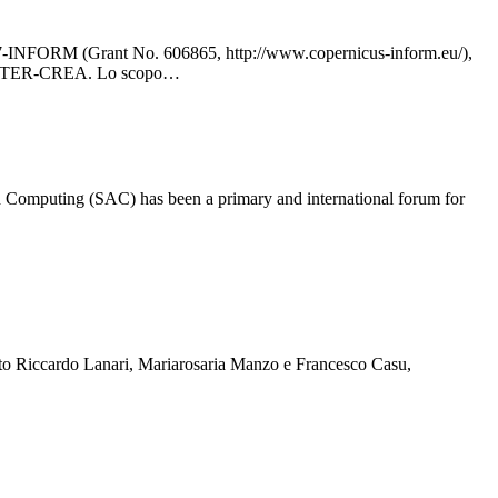
eo FP7-INFORM (Grant No. 606865, http://www.copernicus-inform.eu/),
el LABTER-CREA. Lo scopo…
Computing (SAC) has been a primary and international forum for
arlato Riccardo Lanari, Mariarosaria Manzo e Francesco Casu,