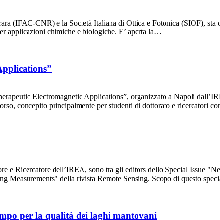
rrara (IFAC-CNR) e la Società Italiana di Ottica e Fotonica (SIOF), sta
per applicazioni chimiche e biologiche. E’ aperta la…
Applications”
 Therapeutic Electromagnetic Applications”, organizzato a Napoli dall’I
rso, concepito principalmente per studenti di dottorato e ricercatori
ore e Ricercatore dell’IREA, sono tra gli editors dello Special Issue "
 Measurements" della rivista Remote Sensing. Scopo di questo special 
mpo per la qualità dei laghi mantovani