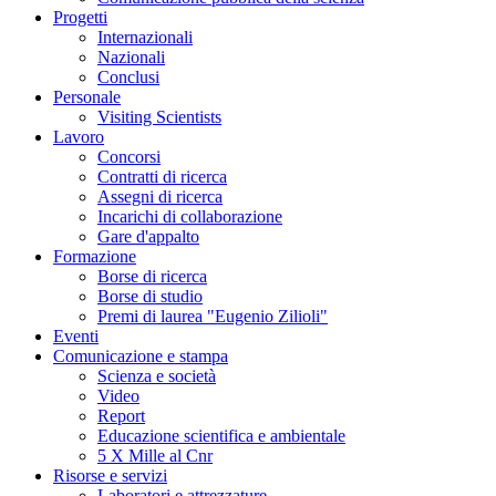
Progetti
Internazionali
Nazionali
Conclusi
Personale
Visiting Scientists
Lavoro
Concorsi
Contratti di ricerca
Assegni di ricerca
Incarichi di collaborazione
Gare d'appalto
Formazione
Borse di ricerca
Borse di studio
Premi di laurea "Eugenio Zilioli"
Eventi
Comunicazione e stampa
Scienza e società
Video
Report
Educazione scientifica e ambientale
5 X Mille al Cnr
Risorse e servizi
Laboratori e attrezzature