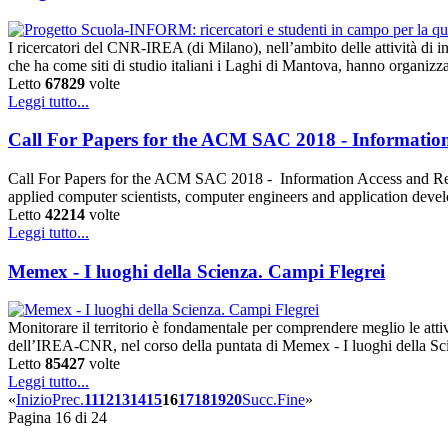
I ricercatori del CNR-IREA (di Milano), nell’ambito delle attività d
che ha come siti di studio italiani i Laghi di Mantova, hanno orga
Letto
67829
volte
Leggi tutto...
Call For Papers for the ACM SAC 2018 - Information
Call For Papers for the ACM SAC 2018 - Information Access and Ret
applied computer scientists, computer engineers and application devel
Letto
42214
volte
Leggi tutto...
Memex - I luoghi della Scienza. Campi Flegrei
Monitorare il territorio è fondamentale per comprendere meglio le atti
dell’IREA-CNR, nel corso della puntata di Memex - I luoghi della Sc
Letto
85427
volte
Leggi tutto...
«
Inizio
Prec.
11
12
13
14
15
16
17
18
19
20
Succ.
Fine
»
Pagina 16 di 24