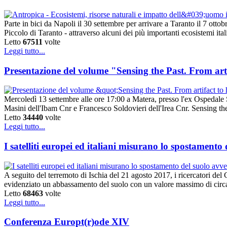
Parte in bici da Napoli il 30 settembre per arrivare a Taranto il 7 ott
Piccolo di Taranto - attraverso alcuni dei più importanti ecosistemi it
Letto
67511
volte
Leggi tutto...
Presentazione del volume "Sensing the Past. From artif
Mercoledì 13 settembre alle ore 17:00 a Matera, presso l'ex Ospedale Sa
Masini dell'Ibam Cnr e Francesco Soldovieri dell'Irea Cnr. Sensing the 
Letto
34440
volte
Leggi tutto...
I satelliti europei ed italiani misurano lo spostamento
A seguito del terremoto di Ischia del 21 agosto 2017, i ricercatori d
evidenziato un abbassamento del suolo con un valore massimo di circa 
Letto
68463
volte
Leggi tutto...
Conferenza Europt(r)ode XIV