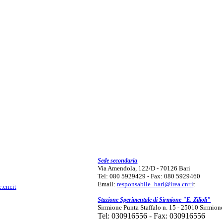
Sede secondaria
Via Amendola, 122/D - 70126 Bari
Tel: 080 5929429 - Fax: 080 5929460
Email:
responsabile_bari@irea.cnr.i
t
.cnr.it
Stazione Sperimentale di Sirmione "E. Zilioli"
Sirmione Punta Staffalo n. 15 - 25010 Sirmion
Tel: 030916556 - Fax: 030916556