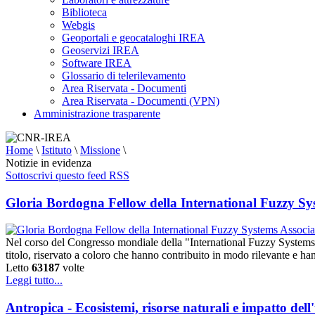
Biblioteca
Webgis
Geoportali e geocataloghi IREA
Geoservizi IREA
Software IREA
Glossario di telerilevamento
Area Riservata - Documenti
Area Riservata - Documenti (VPN)
Amministrazione trasparente
Home
\
Istituto
\
Missione
\
Notizie in evidenza
Sottoscrivi questo feed RSS
Gloria Bordogna Fellow della International Fuzzy Sy
Nel corso del Congresso mondiale della "International Fuzzy Systems 
titolo, riservato a coloro che hanno contribuito in modo rilevante e h
Letto
63187
volte
Leggi tutto...
Antropica - Ecosistemi, risorse naturali e impatto del