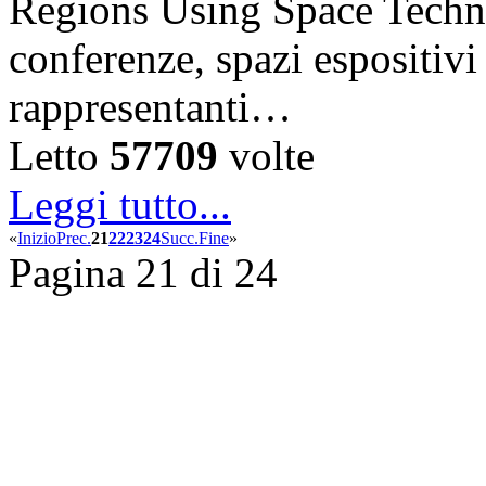
Regions Using Space Techno
conferenze, spazi espositiv
rappresentanti…
Letto
57709
volte
Leggi tutto...
«
Inizio
Prec.
21
22
23
24
Succ.
Fine
»
Pagina 21 di 24