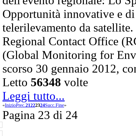
dell'evento regionale: Lo S
Opportunità innovative e di
telerilevamento da satellite
Regional Contact Office 
(Global Monitoring for Env
scorso 30 gennaio 2012, c
Letto
56348
volte
Leggi tutto...
«
Inizio
Prec.
21
22
23
24
Succ.
Fine
»
Pagina 23 di 24